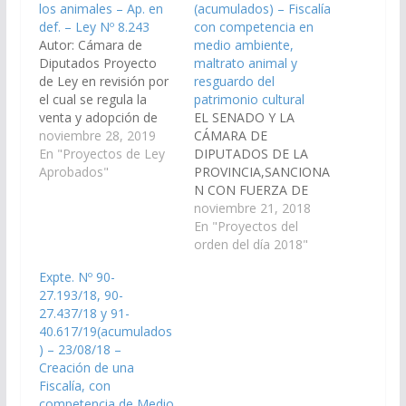
los animales – Ap. en
(acumulados) – Fiscalía
def. – Ley Nº 8.243
con competencia en
Autor: Cámara de
medio ambiente,
Diputados Proyecto
maltrato animal y
de Ley en revisión por
resguardo del
el cual se regula la
patrimonio cultural
venta y adopción de
EL SENADO Y LA
los animales de
noviembre 28, 2019
CÁMARA DE
compañía. (Expte. Nº
En "Proyectos de Ley
DIPUTADOS DE LA
91-41.376/19, a la
Aprobados"
PROVINCIA,SANCIONA
Comisión de
N CON FUERZA DE
Legislación General,
LEY CAPÍTULO I De las
noviembre 21, 2018
del Trabajo y Régimen
Fiscalías Ambientales
En "Proyectos del
Previsional). Aprobado
Artículo 1°.- Créase en
orden del día 2018"
en definitiva, el
el ámbito de la
Expte. Nº 90-
08/04/2021 Pasa al
Procuración General
27.193/18, 90-
Poder Ejecutivo para
de la Provincia la
27.437/18 y 91-
su Promulgación. Ley
Fiscalía con
40.617/19(acumulados
Nº 8.243 Decreto…
competencia en
) – 23/08/18 –
Protección del Medio
Creación de una
Ambiente, Animales y
Fiscalía, con
el Patrimonio Cultural,
competencia de Medio