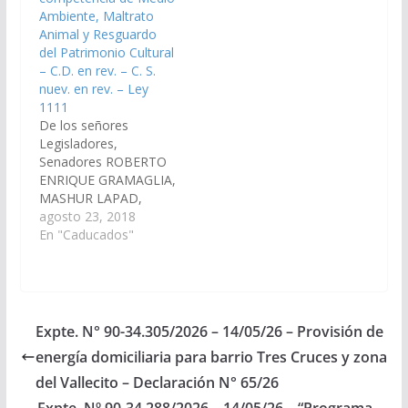
en el número…
Ambiente, Maltrato
Animal y Resguardo
del Patrimonio Cultural
– C.D. en rev. – C. S.
nuev. en rev. – Ley
1111
De los señores
Legisladores,
Senadores ROBERTO
ENRIQUE GRAMAGLIA,
MASHUR LAPAD,
DIEGO SEBASTIAN
agosto 23, 2018
PEREZ, ERNESTO
En "Caducados"
ANGEL GOMEZ, JORGE
PABLO SOTO, MARIA
SILVINA ABILES,
ALFREDO FRANCISCO
SANGUINO, CARLOS
Expte. N° 90-34.305/2026 – 14/05/26 – Provisión de
ALBERTO ROSSO,
energía domiciliaria para barrio Tres Cruces y zona
WALTER HERNAN
CRUZ, DANI RAUL
del Vallecito – Declaración N° 65/26
NOLASCO, CASTULO
Expte. Nº 90-34.288/2026 – 14/05/26 – “Programa