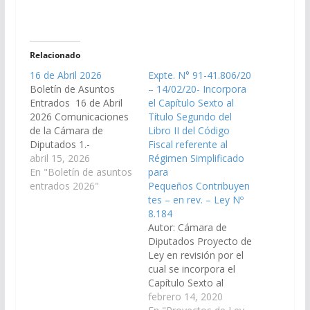
Relacionado
16 de Abril 2026
Expte. N° 91-41.806/20
Boletín de Asuntos
– 14/02/20- Incorpora
Entrados 16 de Abril
el Capítulo Sexto al
2026 Comunicaciones
Título Segundo del
de la Cámara de
Libro II del Código
Diputados 1.-
Fiscal referente al
Comunica que en
abril 15, 2026
Régimen Simplificado
Sesión celebrada el día
En "Boletín de asuntos
para
17 de marzo del
entrados 2026"
Pequeños Contribuyen
corriente año, ha dado
tes – en rev. – Ley Nº
sanción definitiva al
8.184
proyecto de Ley en
Autor: Cámara de
Revisión, que gira bajo
Diputados Proyecto de
N° 90-33.706/26 – por
Ley en revisión por el
el cual autoriza al
cual se incorpora el
Poder…
Capítulo Sexto al
Título Segundo del
febrero 14, 2020