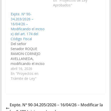
Libro II del Código
En "Proyectos de Ley
Fiscal referente al
Aprobados"
Régimen Simplificado
Expte. Nº 90-
para
34.203/2026 –
Pequeños Contribuyen
16/04/26 –
tes (Expte. N° 91-
Modificando el inciso
41.806/2020 – A la
x) del art. 174 del
Comisión de
Código Fiscal
Economía, Finanzas
Del señor
Públicas, Hacienda y
Senador ROQUE
Presupuesto.)
RAMON CORNEJO
Aprobado el
AVELLANEDA,
14/02/2020 Poder
modificando el inciso
Ejecutivo…
x) del art. 174 del
abril 16, 2026
Código Fiscal de la
En "Proyectos en
Provincia. (Expte. Nº
Trámite de Ley"
90-34.203/2026, a la
Comisión de
Legislación General,
del Trabajo y Régimen
Previsional). Proyecto
Expte. Nº 90-34.205/2026 – 16/04/26 – Modificar la
de Ley El Senado y la