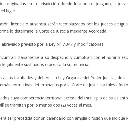
es originarias en la jurisdicción donde funciona el juzgado, el juez
el lugar.
sación, licencia o ausencia serán reemplazados por los jueces de igual
orme lo determine la Corte de Justicia mediante Acordada.
abreviado previsto por la Ley N° 7.347 y modificatorias.
ncurrirán diariamente a su despacho y cumplirán con el horario est
legalmente sustituidos o aceptada su renuncia.
ón a sus facultades y deberes la Ley Orgánica del Poder Judicial, de la
 demás normativas determinadas por la Corte de Justicia a tales efecto
rados cuya competencia territorial exceda del municipio de su asiento
allí se tramiten por lo menos dos (2) veces al mes.
eberá ser precedida por un calendario con amplia difusión que indique l