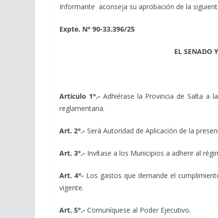
Informante aconseja su aprobación de la siguien
Expte. N° 90-33.396/25
EL SENADO 
Artículo 1°.-
Adhiérase la Provincia de Salta a
reglamentaria.
Art. 2°.-
Será Autoridad de Aplicación de la presen
Art. 3°.-
Invítase a los Municipios a adherir al r
Art. 4°-
Los gastos que demande el cumplimiento 
vigente.
Art. 5°.-
Comuníquese al Poder Ejecutivo.