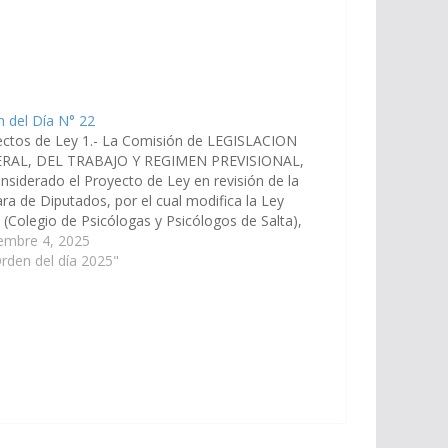
 del Día N° 22
ectos de Ley 1.- La Comisión de LEGISLACION
RAL, DEL TRABAJO Y REGIMEN PREVISIONAL,
nsiderado el Proyecto de Ley en revisión de la
a de Diputados, por el cual modifica la Ley
 (Colegio de Psicólogas y Psicólogos de Salta),
r las razones que dará el miembro informante…
embre 4, 2025
rden del día 2025"