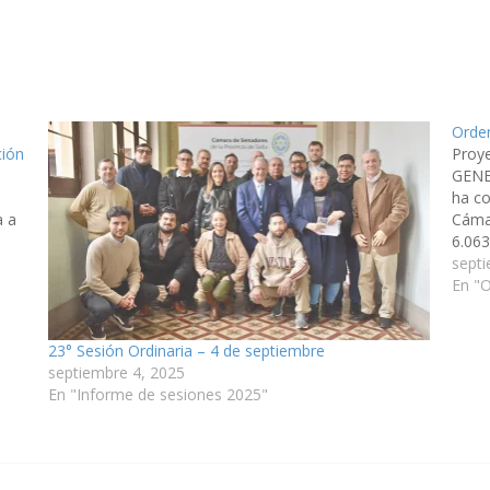
Orden
ción
Proy
GENE
ha co
a a
Cámar
6.063
y; po
septi
En "O
23° Sesión Ordinaria – 4 de septiembre
septiembre 4, 2025
En "Informe de sesiones 2025"