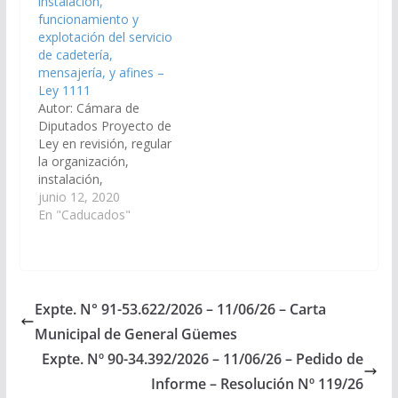
instalación,
jurídicas responsables.
funcionamiento y
(Expte. N° 91-
explotación del servicio
46.611/2022, a la
de cadetería,
Comisión de
mensajería, y afines –
Legislación General,
Ley 1111
del Trabajo y…
Autor: Cámara de
Diputados Proyecto de
Ley en revisión, regular
la organización,
instalación,
funcionamiento y
junio 12, 2020
explotación del servicio
En "Caducados"
de cadetería,
mensajería,
motomandados,
delivery, y afines en la
Provincia de Salta.
Expte. N° 91-53.622/2026 – 11/06/26 – Carta
(Expte. Nº 91-
Municipal de General Güemes
41.858/2020, a la
Comisión de
Expte. Nº 90-34.392/2026 – 11/06/26 – Pedido de
Legislación General,
Informe – Resolución Nº 119/26
del Trabajo y Régimen