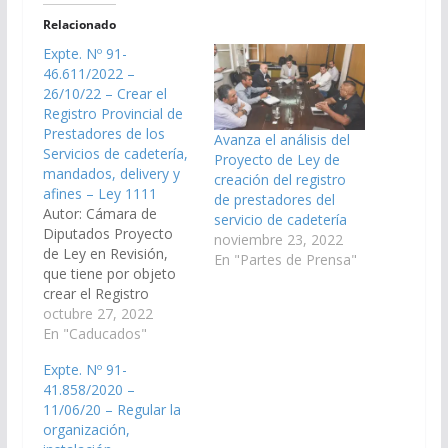
Relacionado
Expte. Nº 91-
46.611/2022 –
26/10/22 – Crear el
Registro Provincial de
Prestadores de los
Avanza el análisis del
Servicios de cadetería,
Proyecto de Ley de
mandados, delivery y
creación del registro
afines – Ley 1111
de prestadores del
Autor: Cámara de
servicio de cadetería
Diputados Proyecto
noviembre 23, 2022
de Ley en Revisión,
En "Partes de Prensa"
que tiene por objeto
crear el Registro
Provincial de
octubre 27, 2022
Prestadores de los
En "Caducados"
Servicios de cadetería,
Expte. Nº 91-
mandados, delivery y
41.858/2020 –
afines en el cual
11/06/20 – Regular la
deberán inscribirse las
organización,
personas humanas o