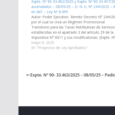
Expte. Nº 90-33.462/2025 y Expte. Nº 90-33.457/2
acumulados – 08/05/25 – D. N. U. Nº 244/2025 – A
en def. – Ley Nº 8.499
Autor: Poder Ejecutivo Remite Decreto N° 244/20
por el cual se crea un Régimen Promocional
Transitorio para las Tasas Retributivas de Servicio
establecidas en el apartado 3 del artículo 29 de la
Impositiva N° 6611 y sus modificatorias. (Expte. N
90-33.462/2025 y 90-33.457/25 Acumulados , a la
mayo 8, 2025
Comisiones de Economía,…
En "Proyectos de Ley Aprobados"
Expte. Nº 90- 33.463/2025 – 08/05/25 – Ped
Copyright © 2026
Cámara de Senadores
. All rights r