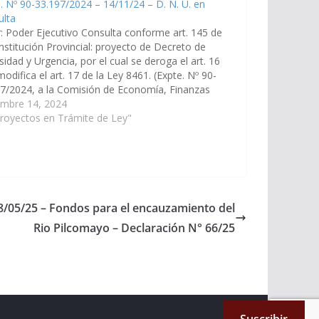
. Nº 90-33.197/2024 – 14/11/24 – D. N. U. en
ulta
: Poder Ejecutivo Consulta conforme art. 145 de
nstitución Provincial: proyecto de Decreto de
idad y Urgencia, por el cual se deroga el art. 16
modifica el art. 17 de la Ley 8461. (Expte. Nº 90-
7/2024, a la Comisión de Economía, Finanzas
cas, Hacienda y Presupuesto).
embre 14, 2024
royectos en Trámite de Ley"
08/05/25 – Fondos para el encauzamiento del
Rio Pilcomayo – Declaración N° 66/25