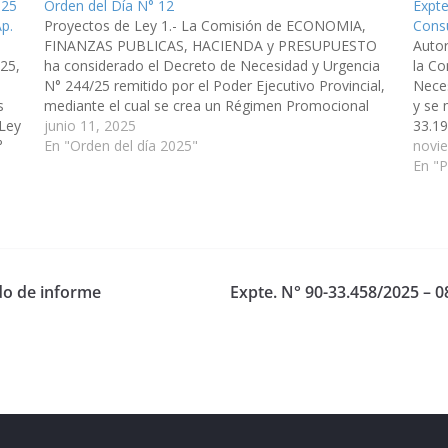
025
Orden del Día N° 12
Expte
p.
Proyectos de Ley 1.- La Comisión de ECONOMIA,
Cons
FINANZAS PUBLICAS, HACIENDA y PRESUPUESTO
Autor
25,
ha considerado el Decreto de Necesidad y Urgencia
la Co
N° 244/25 remitido por el Poder Ejecutivo Provincial,
Neces
s
mediante el cual se crea un Régimen Promocional
y se 
 Ley
Transitorio para las Tasas Retributivas de Servicios
junio 11, 2025
33.19
°
establecidas en el apartado 3 del…
En "Orden del día 2025"
Públi
novi
s
En "P
ido de informe
Expte. N° 90-33.458/2025 – 
eserved.