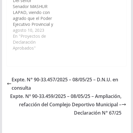
Del señor
protección de…
Senador MASHUR
LAPAD, viendo con
agrado que el Poder
Ejecutivo Provincial y
los Señores
agosto 10, 2023
Legisladores Naciones
En "Proyectos de
por Salta, gestionen
Declaración
ante el Poder Ejecutivo
Aprobados"
Nacional, el Dragado
del cauce del Rio
Pilcomayo desde Hito
1 hasta el límite con la
Provincia de Formosa,
Expte. N° 90-33.457/2025 – 08/05/25 – D.N.U. en
con el objeto de
consulta
prevenir y evitar…
Expte. Nº 90-33.459/2025 – 08/05/25 – Ampliación,
refacción del Complejo Deportivo Municipal –
Declaración N° 67/25