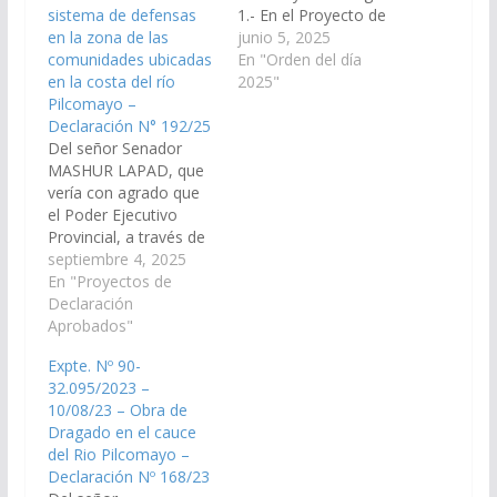
sistema de defensas
1.- En el Proyecto de
en la zona de las
Resolución de la
junio 5, 2025
comunidades ubicadas
Señora Senadora
En "Orden del día
en la costa del río
LEONOR MINETTI,
2025"
Pilcomayo –
declarando de interés
Declaración N° 192/25
del Senado el XIII
Del señor Senador
Certamen Nacional
MASHUR LAPAD, que
Competitivo “Salta es
vería con agrado que
Danza y Malambo”, a
el Poder Ejecutivo
desarrollarse el día 14
Provincial, a través de
de junio del corriente
los organismos
septiembre 4, 2025
año en el Centro de…
competentes,
En "Proyectos de
disponga las medidas
Declaración
y recursos necesarios
Aprobados"
para el relevamiento
Expte. Nº 90-
de estado actual de las
32.095/2023 –
costas del río
10/08/23 – Obra de
Pilcomayo y la
Dragado en el cauce
ejecución de obras de
del Rio Pilcomayo –
defensay
Declaración Nº 168/23
encauzamiento para la