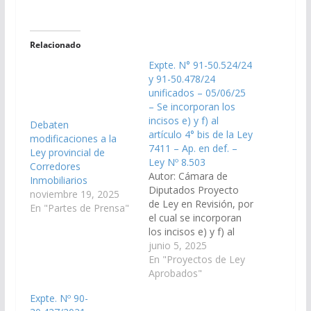
Relacionado
Expte. N° 91-50.524/24
y 91-50.478/24
unificados – 05/06/25
– Se incorporan los
incisos e) y f) al
Debaten
artículo 4° bis de la Ley
modificaciones a la
7411 – Ap. en def. –
Ley provincial de
Ley Nº 8.503
Corredores
Autor: Cámara de
Inmobiliarios
Diputados Proyecto
noviembre 19, 2025
de Ley en Revisión, por
En "Partes de Prensa"
el cual se incorporan
los incisos e) y f) al
artículo 4° bis de la Ley
junio 5, 2025
7411 – Deudores
En "Proyectos de Ley
Alimentarios. (Expte.
Aprobados"
N° 91-50.524/24 y 91-
Expte. Nº 90-
50.478/24 unificados,