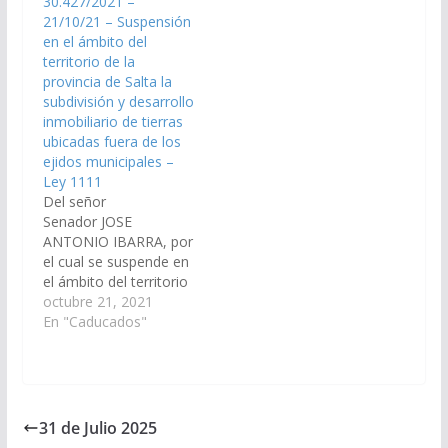
30.427/2021 –
a la Comisión de
21/10/21 – Suspensión
Legislación General,
en el ámbito del
del Trabajo y Régimen
territorio de la
Previsional). Aprobado
provincia de Salta la
en definitiva, el
subdivisión y desarrollo
21/08/2025…
inmobiliario de tierras
ubicadas fuera de los
ejidos municipales –
Ley 1111
Del señor
Senador JOSE
ANTONIO IBARRA, por
el cual se suspende en
el ámbito del territorio
de la provincia de Salta
octubre 21, 2021
la subdivisión y
En "Caducados"
desarrollo inmobiliario
de tierras ubicadas
fuera de los ejidos
municipales que no
cuenten con previa
31 de Julio 2025
factibilidad de servicios