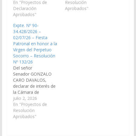
Ministerio de
En "Proyectos de
de San José de los
Resolución
Educación y Cultura y
Declaración
Cerrillos, en honor a
Aprobados"
de la Secretaria de
Aprobados"
San José, que se
obras Públicas
llevará a cabo el día 22
Expte. Nº 90-
disponga las medidas y
de marzo del corriente
34.428/2026 –
recursos necesarios
año en la ciudad antes
02/07/26 – Fiesta
para la construcción de
mencionada. (Expte.
Patronal en honor a la
un tinglado para
Nº…
Virgen del Perpetuo
cubierta del patio de la
Socorro – Resolución
Escuela Primaria…
Nº 132/26
Del señor
Senador GONZALO
CARO DAVALOS,
declarar de interés de
la Cámara de
Senadores la Fiesta
julio 2, 2026
Patronal en honor a la
En "Proyectos de
Virgen del Perpetuo
Resolución
Socorro, en la
Aprobados"
localidad de la Isla,
Municipio San José de
los Cerrillos,