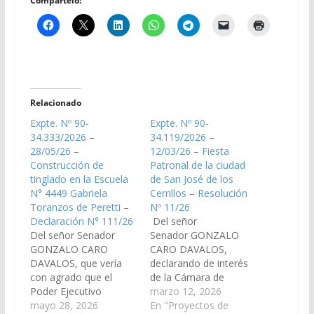
Compártelo:
Relacionado
Expte. Nº 90-
Expte. Nº 90-
34.333/2026 –
34.119/2026 –
28/05/26 –
12/03/26 – Fiesta
Construcción de
Patronal de la ciudad
tinglado en la Escuela
de San José de los
N° 4449 Gabriela
Cerrillos – Resolución
Toranzos de Peretti –
Nº 11/26
Declaración N° 111/26
Del señor
Del señor Senador
Senador GONZALO
GONZALO CARO
CARO DAVALOS,
DAVALOS, que vería
declarando de interés
con agrado que el
de la Cámara de
Poder Ejecutivo
Senadores la fiesta
marzo 12, 2026
Provincial, a través del
mayo 28, 2026
patronal de la ciudad
En "Proyectos de