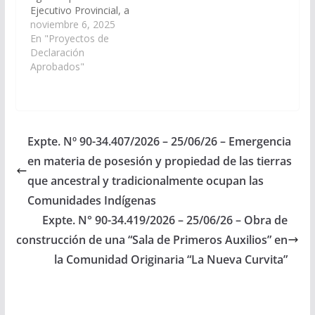
Ejecutivo Provincial, a
través de los
noviembre 6, 2025
organismos que
En "Proyectos de
correspondan, arbitren
Declaración
las medidas que
Aprobados"
resulten necesarias, a
los fines que se
disponga con carácter
de urgente, la
provisión de un nuevo
Expte. Nº 90-34.407/2026 – 25/06/26 – Emergencia
móvil para el
en materia de posesión y propiedad de las tierras
Destacamento Policial
de la…
que ancestral y tradicionalmente ocupan las
Comunidades Indígenas
Expte. N° 90-34.419/2026 – 25/06/26 – Obra de
construcción de una “Sala de Primeros Auxilios” en
la Comunidad Originaria “La Nueva Curvita”