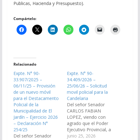
Publicas, Hacienda y Presupuesto).
Compártelo:
Relacionado
Expte. N° 90-
Expte. N° 90-
33.907/2025 –
34.409/2026 –
06/11/25 – Provisión
25/06/26 – Solicitud
de un nuevo móvil
movil policial para la
para el Destacamento
Candelaria
Policial de la
Del señor Senador
Municipalidad de El
CARLOS FABIAN
Jardín – Ejercicio 2026
LOPEZ, viendo con
– Declaración N°
agrado que el Poder
254/25
Ejecutivo Provincial, a
Del señor Senador
través de los
junio 25, 2026