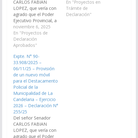
CARLOS FABIAN
organismos que
En "Proyectos en
LOPEZ, que vería con
correspondan, arbitren
Trámite de
agrado que el Poder
las medidas que
Declaración"
Ejecutivo Provincial, a
resulten necesarias, a
través de los
noviembre 6, 2025
los fines que se
organismos que
En "Proyectos de
disponga con carácter
correspondan, arbitren
Declaración
de urgente, la
las medidas que
Aprobados"
provisión de un nuevo
resulten necesarias, a
móvil para el
Expte. N° 90-
los fines que se
Destacamento Policial
33.908/2025 –
disponga con carácter
de la Municipalidad…
06/11/25 – Provisión
de urgente, la
de un nuevo móvil
provisión de un nuevo
para el Destacamento
móvil para el
Policial de la
Destacamento Policial
Municipalidad de La
de la…
Candelaria – Ejercicio
2026 – Declaración N°
255/25
Del señor Senador
CARLOS FABIAN
LOPEZ, que vería con
agrado que el Poder