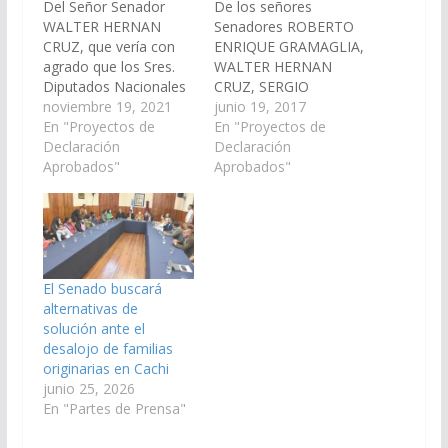
Del Señor Senador
De los señores
WALTER HERNAN
Senadores ROBERTO
CRUZ, que vería con
ENRIQUE GRAMAGLIA,
agrado que los Sres.
WALTER HERNAN
Diputados Nacionales
CRUZ, SERGIO
por la Provincia de
noviembre 19, 2021
RAMON ZENTENO,
junio 19, 2017
Salta, realicen las
En "Proyectos de
MARIA SILVINA
En "Proyectos de
gestiones necesarias y
Declaración
ABILES, ERNESTO
Declaración
voten en consonancia
Aprobados"
GERARDO GUANCA,
Aprobados"
con la media sanción
HECTOR EDGAR
que se requiere para la
MAMANI, GUZMAN
prórroga de la Ley N°
VIVEROS, DANI RAUL
26.160 de emergencia
NOLASCO, DIEGO
en materia de
SEBASTIAN PEREZ,
posesión y…
MSHUR LAPAD, que
El Senado buscará
vería con agrado que
alternativas de
los Legisladores
solución ante el
Nacionales por la
desalojo de familias
Provincia de Salta,
originarias en Cachi
breguen por el
junio 25, 2026
tratamiento de…
En "Partes de Prensa"