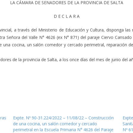
LA CÁMARA DE SENADORES DE LA PROVINCIA DE SALTA
D E C L A R A
incial, a través del Ministerio de Educación y Cultura, disponga las
estra Señora del Valle N° 4626 (ex N° 871) del paraje Ciervo Cansa
de una cocina, un salón comedor y cercado perimetral, reparación de 
res de la provincia de Salta, a los once días del mes de junio del año
bras
Expte. Nº 90-31.224/2022 – 11/08/22 – Construcción
Expte
de una cocina, un salón comedor y cercado
Sanit
perimetral en la Escuela Primaria N° 4626 del Paraje
Nº 6