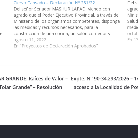
Ciervo Cansado – Declaración Nº 281/22
Del 
Del señor Senador MASHUR LAPAD, viendo con
agrad
agrado que el Poder Ejecutivo Provincial, a través del
Minis
Ministerio de los organismos competentes, disponga
Salud
las medidas y recursos necesarios, para la
medid
e.
construcción de una cocina, un salón comedor y
Plan 
octub
 e
cercado perimetral correspondiente para la Escuela
agosto 11, 2022
En "
Primaria N° 4626 del Paraje Ciervo Cansado del…
En "Proyectos de Declaración Aprobados"
AR GRANDE: Raíces de Valor –
Expte. N° 90-34.293/2026 – 
Tolar Grande” – Resolución
acceso a la Localidad de Po
eserved.