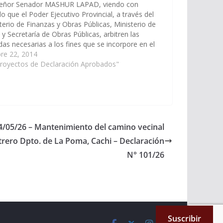
señor Senador MASHUR LAPAD, viendo con
o que el Poder Ejecutivo Provincial, a través del
terio de Finanzas y Obras Públicas, Ministerio de
 y Secretaría de Obras Públicas, arbitren las
as necesarias a los fines que se incorpore en el
de Obras Públicas del Presupuesto 2.014 de…
re 22, 2014
Proyectos de Declaración Aprobados"
14/05/26 – Mantenimiento del camino vecinal
trero Dpto. de La Poma, Cachi – Declaración
N° 101/26
Suscribir