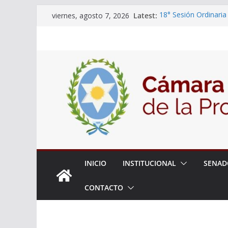
Skip
Latest:
18° Sesión Ordinaria
viernes, agosto 7, 2026
to
30/07/2026
El Senado trabaja en
content
estudiantes del ciber
Expte. N° 90-34.517/
Roque
Expte. Nº 90-34.516/
de Protección y Cont
INICIO
INSTITUCIONAL
SENAD
CONTACTO