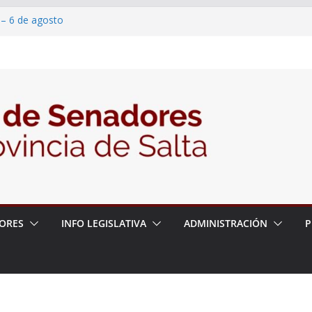
 – 6 de agosto
 un proyecto de ley para proteger a los
acoso y la violencia en las redes
2026 – 06/08/26 – Fiesta patronal San
2026 – 06/08/26 – Créase el Ente Salteño
rol Vegetal
ORES
INFO LEGISLATIVA
ADMINISTRACIÓN
P