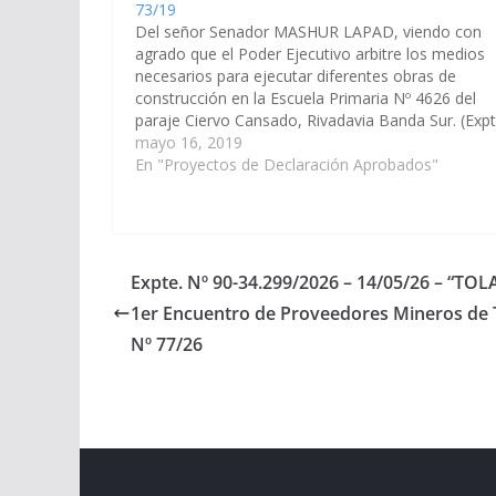
73/19
Del señor Senador MASHUR LAPAD, viendo con
agrado que el Poder Ejecutivo arbitre los medios
necesarios para ejecutar diferentes obras de
construcción en la Escuela Primaria Nº 4626 del
paraje Ciervo Cansado, Rivadavia Banda Sur. (Expt
Nº 90-27.810/19, a la Comisión de Obras Públicas
mayo 16, 2019
Industria). Declaración Nº 73/19 Aprobado el
En "Proyectos de Declaración Aprobados"
30/05/2019…
Expte. Nº 90-34.299/2026 – 14/05/26 – “TOL
1er Encuentro de Proveedores Mineros de 
Nº 77/26
Copyright © 2026
Cámara de Senadores
. All rights r