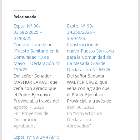
Relacionado
Expte. N° 90-
Expte. N° 90-
33.682/2025 –
34.256/2026 –
07/08/25 –
30/04/26 –
Construcción de un
Construcción del
“Puesto Sanitario en la
nuevo Puesto Sanitario
Comunidad 13 de
para la Comunidad de
Mayo – Declaración N°
La Mesada Grande –
159/25
Declaración N° 68/26
Del señor Senador
Del señor Senador
MASHUR LAPAD, que
WALTER CRUZ, que
vería con agrado que
vería con agrado que
el Poder Ejecutivo
el Poder Ejecutivo
Provincial, a través del
Provincial, a través de
Ministerio de
agosto 7, 2025
la Secretaría de Obras
abril 30, 2026
Economía y Servicios
En "Proyectos de
Públicas dependiente
En "Proyectos de
Públicos; de la
Declaración
de la Jefatura de
Declaración
Secretaria de Tierra y
Aprobados"
Gabinete de Ministros,
Aprobados"
Bienes del Estado;
del Ministerio de Salud
Expte. Nº 90-24.478/15
Ministerio de
Pública y del Ministerio