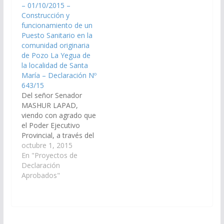
– 01/10/2015 –
Infraestructura y
de Economía y
Construcción y
Ministerio de Salud
Servicios Públicos
funcionamiento de un
Pública, disponga las
disponga el inicio de
Puesto Sanitario en la
medidas y recuersos
los trabajos de…
comunidad originaria
necesarios para la
de Pozo La Yegua de
construccón y…
la localidad de Santa
María – Declaración Nº
643/15
Del señor Senador
MASHUR LAPAD,
viendo con agrado que
el Poder Ejecutivo
Provincial, a través del
ministerio de
octubre 1, 2015
Economía,
En "Proyectos de
Infraestructura y
Declaración
Servicios Públicos,
Aprobados"
Ministerio de Salud
Público; arbitren las
medidas necesarias a
los fines que se