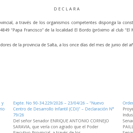
D E C L A R A
vincial, a través de los organismos competentes disponga la constr
° 4849 “Papa Francisco” de la localidad El Bordo (próximo al club “E
res de la provincia de Salta, a los once días del mes de junio del año
 y
Expte. No 90-34.229/2026 – 23/04/26 – “Nuevo
Orden
rio
Centro de Desarrollo Infantil (CDI)” – Declaración N°
Proye
79/26
Indus
Del señor Senador ENRIQUE ANTONIO CORNEJO
Sena
SARAVIA, que vería con agrado que el Poder
PAILL
Ejecutivo Provincial, a través de los
Senad