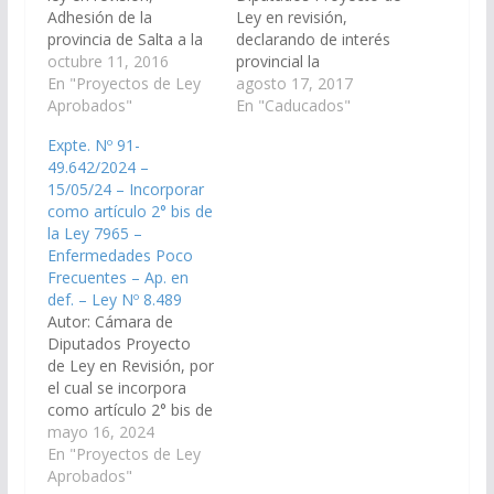
Adhesión de la
Ley en revisión,
provincia de Salta a la
declarando de interés
Ley Nacional 26.689 de
octubre 11, 2016
provincial la
promoción del cuidado
En "Proyectos de Ley
prevención, asistencia
agosto 17, 2017
integral de la salud de
Aprobados"
y tratamiento de la
En "Caducados"
las personas con
Ludopatía en todo el
Expte. Nº 91-
Enfermedades Poco
territorio de la
49.642/2024 –
Frecuentes. (Expte.
provincia de Salta.
15/05/24 – Incorporar
Nº 91-36.672/16 – A la
(Exptes. Nros 91-
como artículo 2° bis de
Comisión de Salud
35.762/16 y 91-
la Ley 7965 –
Pública y Seguridad
37.500/17, acumulados
Enfermedades Poco
Social). Aprobado con
- A la Comisión de
Frecuentes – Ap. en
Modificaciones el
Adicción, Tráfico y
def. – Ley Nº 8.489
03/11/2016…
Consumo Ilícito de
Autor: Cámara de
Drogas). Aprobado
Diputados Proyecto
con…
de Ley en Revisión, por
el cual se incorpora
como artículo 2° bis de
la Ley 7965 –
mayo 16, 2024
Enfermedades Poco
En "Proyectos de Ley
Frecuentes. (Expte. N°
Aprobados"