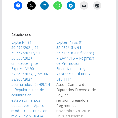
Relacionado
Expte N° 91-
Exptes. Nros 91-
50.290/2024, 91-
35.289/15 y 91-
50.552/2024 y 91-
36.513/16 (unificados)
50.559/2024
– 24/11/16 – Régimen
unificados, y los
de Promoción,
Exptes. Nº 90-
Financiamiento y
32.868/2024, y Nº 90-
Asistencia Cultural –
32.866/2024
Ley 1111
acumulados- 05/09/24
Autor: Cámara de
– Regular el uso de
Diputados Proyecto de
celulares en
Ley, en
establecimientos
revisión, creando el
educativos – Ap. con
Régimen de
mod. – C. D. nuev. en
Promoción,
noviembre 24, 2016
rev. – Ley Nº 8.474
Financiamiento y
En "Caducados"