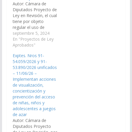
Autor: Cámara de
Asistencia Cultural
Diputados Proyecto de
destinado a
Ley en Revisión, el cual
implementar un
tiene por objeto
sistema para
regular el uso de
promover, incentivar e
celulares en
septiembre 5, 2024
impulsar todo tipo de
establecimientos
En "Proyectos de Ley
expresiones culturales
educativos de la
Aprobados"
y artísticas de interés
provincia de Salta.
general en el ámbito
Exptes. Nros 91-
(Expte N° 91-
provincial. (Exptes.
54.059/2026 y 91-
50.290/2024, 91-
Nros 91-35.289/15 y
53.890/2026 unificados
50.552/2024 y 91-
91-36.513/16
– 11/06/26 –
50.559/2024 unificados
(unificados) - A la
Implementan acciones
y los Exptes. Nº 90-
Comisión…
de visualización,
32.868/2024, y Nº 90-
concientización y
32.866/2024
prevención del acceso
acumulados, a la
de niñas, niños y
Comisión de
adolescentes a juegos
Educación, Cultura,
de azar
Ciencia…
Autor: Cámara de
Diputados Proyecto