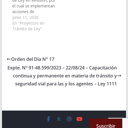
de Ley en Revisión, por
el cual se implementan
acciones de
visualización,
junio 11, 2026
concientización y
En "Proyectos en
prevención del acceso
Trámite de Ley"
de niñas, niños y
adolescentes a juegos
de azar y apuestas en
línea. (Exptes. Nros 91-
54.059/2026 y 91-
Orden del Día N° 17
53.890/2026
Expte. Nº 91-48.599/2023 – 22/08/24 – Capacitación
unificados, a la
Comisión de
continua y permanente en materia de tránsito y
Legislación General,
seguridad vial para las y los agentes – Ley 1111
del Trabajo y Régimen
Previsional). …
Copyright © 2026
Cámara de Senadores
. All rights reserved.
Suscribir