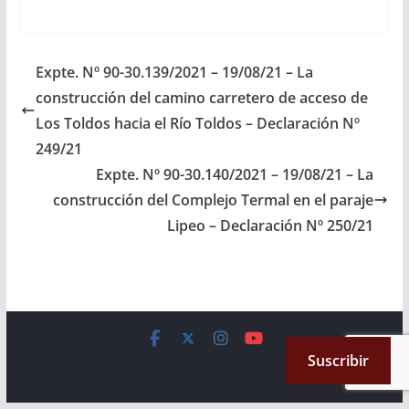
contemple proyectar,
gestionar y concretar
un Programa de
Reforestación con
Expte. Nº 90-30.139/2021 – 19/08/21 – La
especies nativas y las
construcción del camino carretero de acceso de
que fueran aptas al
propio entorno
Los Toldos hacia el Río Toldos – Declaración Nº
geográfico en la
249/21
localidad de San
Expte. Nº 90-30.140/2021 – 19/08/21 – La
Antonio de los Cobres,
Departamento Los
construcción del Complejo Termal en el paraje
Andes, como primer…
Lipeo – Declaración Nº 250/21
Copyright © 2026
Cámara de Senadores
. All rights reserved.
Suscribir
Theme:
ColorMag
by ThemeGrill. Powered by
WordPress
.