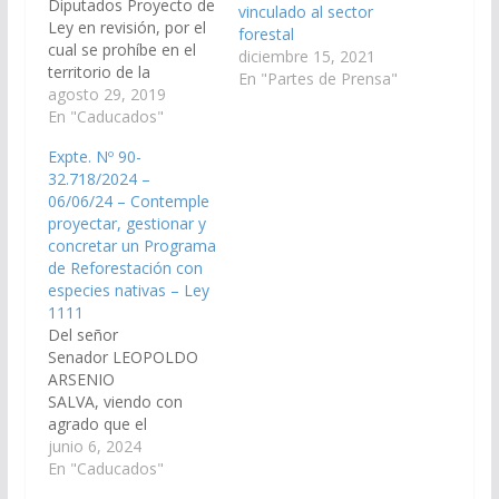
Diputados Proyecto de
vinculado al sector
Ley en revisión, por el
forestal
cual se prohíbe en el
diciembre 15, 2021
territorio de la
En "Partes de Prensa"
provincia de Salta la
agosto 29, 2019
utilización, distribución
En "Caducados"
y entrega de sorbetes
Expte. Nº 90-
plásticos no
32.718/2024 –
degradables. (Expte. Nº
06/06/24 – Contemple
91-41.087/19, a la
proyectar, gestionar y
Comisión de Minería,
concretar un Programa
Recursos Naturales y
de Reforestación con
Medio Ambiente). Ley
especies nativas – Ley
1111, de fecha
1111
08/04/2021.
Del señor
Senador LEOPOLDO
ARSENIO
SALVA, viendo con
agrado que el
Ministerio de
junio 6, 2024
Producción y
En "Caducados"
Desarrollo Sustentable