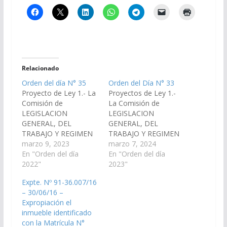
Relacionado
Orden del día N° 35
Orden del Día N° 33
Proyecto de Ley 1.- La
Proyectos de Ley 1.-
Comisión de
La Comisión de
LEGISLACION
LEGISLACION
GENERAL, DEL
GENERAL, DEL
TRABAJO Y REGIMEN
TRABAJO Y REGIMEN
PREVISIONAL ha
marzo 9, 2023
PREVISIONAL, ha
marzo 7, 2024
considerado el
En "Orden del día
considerado el
En "Orden del día
Proyecto de Ley en
2022"
Proyecto de Ley en
2023"
revisión, por el cual se
revisión, por el cual se
Expte. Nº 91-36.007/16
declara de utilidad
declara de utilidad
– 30/06/16 –
pública y sujeto a
pública y sujeto a
Expropiación el
expropiación el
expropiación el
inmueble identificado
inmueble identificado
Inmueble identificado
con la Matrícula N°
con la Matricula N°
con la Matrícula Nº