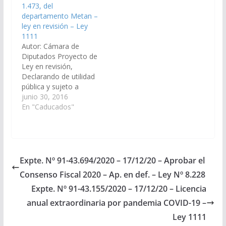
1.473, del
107.489, del
107.489, del
departamento Metan –
departamento Capital,
Departamento Capital,
ley en revisión – Ley
con destino a la
para ser destinado
1111
apertura…
exclusivamente a…
Autor: Cámara de
Diputados Proyecto de
Ley en revisión,
Declarando de utilidad
pública y sujeto a
expropiación el
junio 30, 2016
inmueble identificado
En "Caducados"
con la Matrícula N°
1.473, del
departamento Metan,
con destino a la
ampliación del
Expte. Nº 91-43.694/2020 – 17/12/20 – Aprobar el
complejo deportivo y
Consenso Fiscal 2020 – Ap. en def. – Ley Nº 8.228
espacio
recreativo. (Expte. Nº
Expte. Nº 91-43.155/2020 – 17/12/20 – Licencia
91-36.007/16 – A la
anual extraordinaria por pandemia COVID-19 –
Comisión de
Ley 1111
Legislación General,