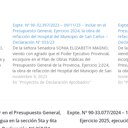
l
Expte. Nº 90-32.397/2023 – 09/11/23 – Incluir en el
Expte
l
Presupuesto General, Ejercicio 2024, la obra de
Presu
refacción del Hospital del Municipio de San Carlos –
refac
Declaración Nº 333/23
Decla
O,
De la señora Senadora SONIA ELIZABETH MAGNO,
De l
viendo con agrado que el Poder Ejecutivo Provincial,
viend
a y
incorpore en el Plan de Obras Públicas del
incor
n
Presupuesto General de la Provincia, Ejercicio 2.024,
Presu
la obra de refacción del Hospital del Municipio de San
la ob
,
Carlos, Area Operativa XXV, conforme a diversas
noviembre 9, 2023
Borro
novi
gestiones que venimos realizando…
En "Proyectos de Declaración Aprobados"
con
En "
ir en el Presupuesto General,
Expte. Nº 90-33.077/2024 – 1
gua en la sección 5ta y 6ta
Ejercicio 2025, ejecuc