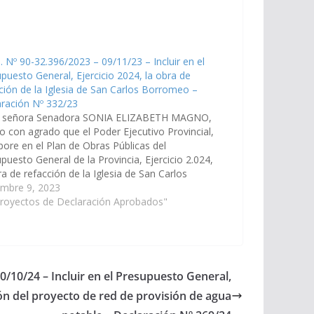
. Nº 90-32.396/2023 – 09/11/23 – Incluir en el
puesto General, Ejercicio 2024, la obra de
ción de la Iglesia de San Carlos Borromeo –
ración Nº 332/23
a señora Senadora SONIA ELIZABETH MAGNO,
o con agrado que el Poder Ejecutivo Provincial,
pore en el Plan de Obras Públicas del
puesto General de la Provincia, Ejercicio 2.024,
ra de refacción de la Iglesia de San Carlos
meo, sito en el municipio de San Carlos, ya que
embre 9, 2023
…
Proyectos de Declaración Aprobados"
0/10/24 – Incluir en el Presupuesto General,
ión del proyecto de red de provisión de agua