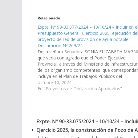
Relacionado
Expte. Nº 90-33.077/2024 – 10/10/24 – Incluir en e
Presupuesto General, Ejercicio 2025, ejecución de
proyecto de red de provisión de agua potable –
Declaración Nº 269/24
De la señora Senadora SONIA ELIZABETH MAGN
que vería con agrado que el Poder Ejecutivo
Provincial, a través del Ministerio de infraestructur
de los organismo competentes que corresponda
incluya en el Plan de Trabajos Públicos del
Presupuesto General de la Provincia Ejercicio 2025
octubre 10, 2024
la ejecución del proyecto de "Red de…
En "Proyectos de Declaración Aprobados"
Expte. Nº 90-33.075/2024 – 10/10/24 – Inclu
Ejercicio 2025, la construcción de Pozo de A