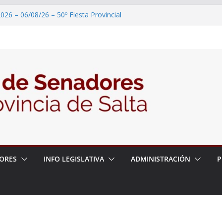
026 – 06/08/26 – 50º Fiesta Provincial
2026 – 06/08/26 – Primera Edición de
ción Secundaria, Puente de Unión
026 – 06/08/26 – Presentación del libro
ada del Dr. Víctor Alfredo Frías
026 – 06/08/26 – 82° Edición de la Expo
2026 – 06/08/26 – “Historia y memoria
ritorio del pueblo Kolla en el municipio de
ORES
INFO LEGISLATIVA
ADMINISTRACIÓN
P