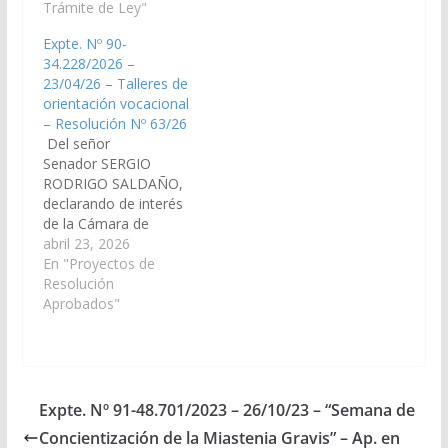
los alumnos que estén
Trámite de Ley"
para todos los
cursando el último año
alumnos que estén
Expte. Nº 90-
del nivel
cursando el último año
34.228/2026 –
secundario. (Expte. Nº
del nivel secundario en
23/04/26 – Talleres de
90-34.224/2026, a la
todas las unidades
orientación vocacional
Comisión de
educativas, de gestión
– Resolución Nº 63/26
Educación, Cultura,
pública estatal…
Del señor
Ciencia y Tecnología).
Senador SERGIO
Dictamen de Comisión
RODRIGO SALDAÑO,
La Comisión de
declarando de interés
EDUCACIÓN,
de la Cámara de
CULTURA, CIENCIA Y…
Senadores la
abril 23, 2026
realización de los
En "Proyectos de
Talleres de Orientación
Resolución
Vocacional, destinado
Aprobados"
a jóvenes de nivel
secundario, que se
llevaran a cabo en los
meses de junio y julio
del año 2026, en
Expte. Nº 91-48.701/2023 – 26/10/23 – “Semana de
Cafayate,
Concientización de la Miastenia Gravis” – Ap. en
Departamento del