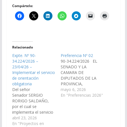
Compártelo:
Relacionado
Expte. Nº 90-
Preferencia Nº 02
34.224/2026 –
90-34.224/2026 EL
23/04/26 –
SENADO Y LA
Implementar el servicio
CAMARA DE
de orientación
DIPUTADOS DE LA
obligatoria
PROVINCIA,
Del señor
SANCIONAN CON
mayo 6, 2026
Senador SERGIO
FUERZA DE LEY
En "Preferencias 2026"
RORIGO SALDAÑO,
ORIENTACION
por el cual se
VOCACIONAL Artículo
implementa el servicio
1°.- Implementase el
de orientación
abril 23, 2026
servicio de orientación
obligatoria para todos
En "Proyectos en
vocacional obligatorio