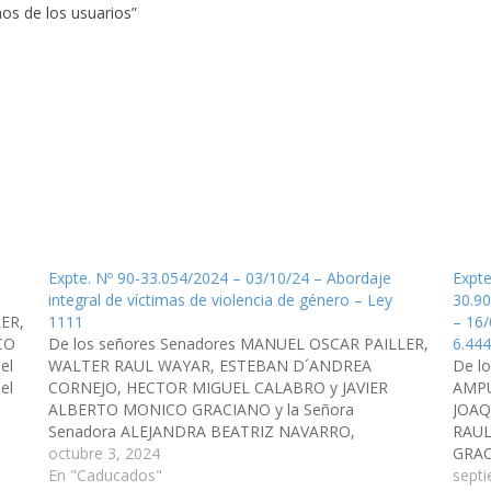
chos de los usuarios”
Expte. Nº 90-33.054/2024 – 03/10/24 – Abordaje
Expte
integral de víctimas de violencia de género – Ley
30.90
ER,
1111
– 16/
CO
De los señores Senadores MANUEL OSCAR PAILLER,
6.444
el
WALTER RAUL WAYAR, ESTEBAN D´ANDREA
De l
el
CORNEJO, HECTOR MIGUEL CALABRO y JAVIER
AMPU
ALBERTO MONICO GRACIANO y la Señora
JOAQ
ue
Senadora ALEJANDRA BEATRIZ NAVARRO,
RAUL
adhiriendo a la provincia de Salta a la Ley Nacional
octubre 3, 2024
GRAC
27.696 sobre el abordaje integral de víctimas de
En "Caducados"
EMIL
sept