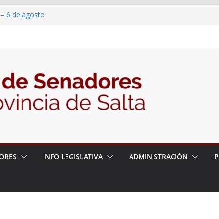
 – 6 de agosto
 un proyecto de ley para proteger a los
acoso y la violencia en las redes
2026 – 06/08/26 – Fiesta patronal San
2026 – 06/08/26 – Créase el Ente Salteño
rol Vegetal
ORES
INFO LEGISLATIVA
ADMINISTRACIÓN
P