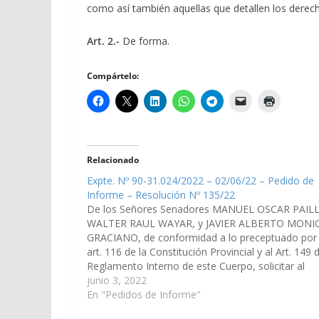
como así también aquellas que detallen los dere
Art. 2.-
De forma.
Compártelo:
Relacionado
Expte. Nº 90-31.024/2022 – 02/06/22 – Pedido de
Informe – Resolución Nº 135/22
De los Señores Senadores MANUEL OSCAR PAILL
WALTER RAUL WAYAR, y JAVIER ALBERTO MONI
GRACIANO, de conformidad a lo preceptuado por 
art. 116 de la Constitución Provincial y al Art. 149 d
Reglamento Interno de este Cuerpo, solicitar al
Ministerio de Salud Pública de la Provincia, para q
junio 3, 2022
en…
En "Pedidos de Informe"