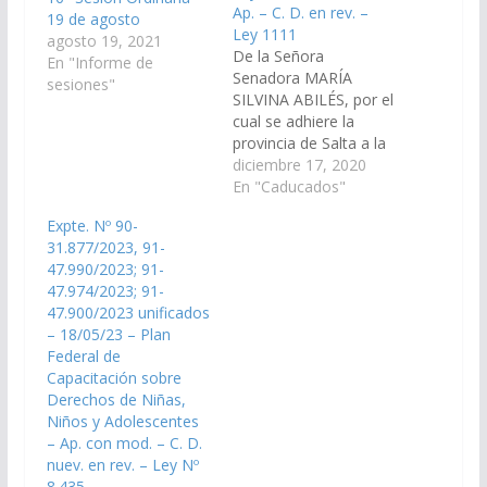
Ap. – C. D. en rev. –
19 de agosto
Ley 1111
agosto 19, 2021
De la Señora
En "Informe de
Senadora MARÍA
sesiones"
SILVINA ABILÉS, por el
cual se adhiere la
provincia de Salta a la
Ley Nacional 27.533 de
diciembre 17, 2020
Protección Integral
En "Caducados"
para Prevenir,
Expte. Nº 90-
Sancionar y Erradicar la
31.877/2023, 91-
Violencia contra las
47.990/2023; 91-
Mujeres. (Expte. Nº 90-
47.974/2023; 91-
29.673/2020, a la
47.900/2023 unificados
Comisión Especial de
– 18/05/23 – Plan
Mujer, Género y
Federal de
Diversidad). Aprobado
Capacitación sobre
el 02/12/2021 Cámara
Derechos de Niñas,
de Diputados…
Niños y Adolescentes
– Ap. con mod. – C. D.
nuev. en rev. – Ley Nº
8.435