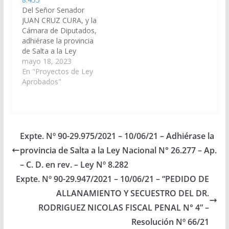
Del Señor Senador
JUAN CRUZ CURA, y la
Cámara de Diputados,
adhiérase la provincia
de Salta a la Ley
Nacional 27.709 - Plan
mayo 18, 2023
Federal de
En "Proyectos de Ley
Capacitación sobre
Aprobados"
Derechos de Niñas,
Niños y Adolescentes.-
(Expte. Nº 90-
31.877/2023, 91-
47.990/2023; 91-
Expte. Nº 90-29.975/2021 – 10/06/21 – Adhiérase la
47.974/2023; 91-
provincia de Salta a la Ley Nacional N° 26.277 – Ap.
47.900/2023 a la
Comisión de Derechos
– C. D. en rev. – Ley Nº 8.282
Humanos y Asuntos
Expte. Nº 90-29.947/2021 – 10/06/21 – “PEDIDO DE
Indígenas). Aprobado
ALLANAMIENTO Y SECUESTRO DEL DR.
con…
RODRIGUEZ NICOLAS FISCAL PENAL N° 4” –
Resolución Nº 66/21