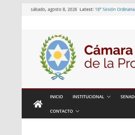
Skip
Latest:
18° Sesión Ordinaria
sábado, agosto 8, 2026
to
30/07/2026
El Senado trabaja en
content
estudiantes del ciber
Expte. N° 90-34.517
Roque
Expte. Nº 90-34.516
de Protección y Cont
INICIO
INSTITUCIONAL
SENAD
CONTACTO