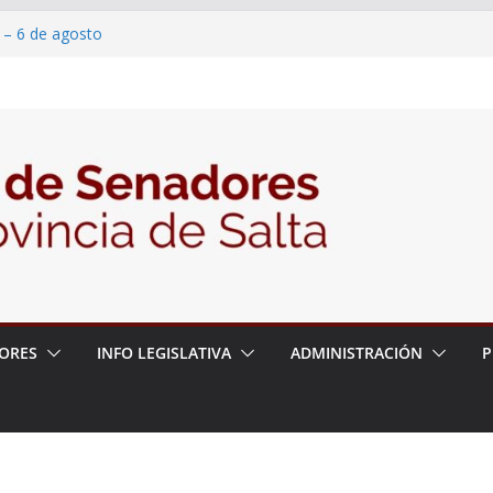
 – 6 de agosto
 un proyecto de ley para proteger a los
acoso y la violencia en las redes
/2026 – 06/08/26 – Fiesta patronal San
/2026 – 06/08/26 – Créase el Ente Salteño
rol Vegetal
ORES
INFO LEGISLATIVA
ADMINISTRACIÓN
P