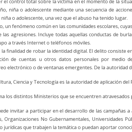
 el control total sobre la víctima en el momento de la situa
niño, niña o adolescente mediante una secuencia de accion
o, niña o adolescente, una vez que el abuso ha tenido lugar.
tico, un fenómeno común en las comunidades escolares, cuya
e las agresiones. Incluye todas aquellas conductas de bur
upo a través Internet o teléfonos móviles.
la finalidad de robar la identidad digital. El delito consist
mación de cuentas u otros datos personales por medio d
o electrónico o de ventanas emergentes. De la autoridad de 
ltura, Ciencia y Tecnología es la autoridad de aplicación de
a los distintos Ministerios que se encuentren atravesados 
ede invitar a participar en el desarrollo de las campañas a 
as, Organizaciones No Gubernamentales, Universidades Púb
o jurídicas que trabajen la temática o puedan aportar conoc