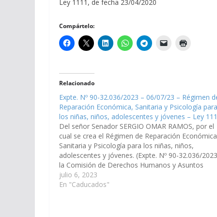
Ley 1111, de fecha 23/04/2020
Compártelo:
Relacionado
Expte. Nº 90-32.036/2023 – 06/07/23 – Régimen d
Reparación Económica, Sanitaria y Psicología par
los niñas, niños, adolescentes y jóvenes – Ley 11
Del señor Senador SERGIO OMAR RAMOS, por el
cual se crea el Régimen de Reparación Económica
Sanitaria y Psicología para los niñas, niños,
adolescentes y jóvenes. (Expte. Nº 90-32.036/2023
la Comisión de Derechos Humanos y Asuntos
Indígenas). Ley 1111, de fecha 13/03/2025 El
julio 6, 2023
Senado y la Cámara de Diputados de la…
En "Caducados"