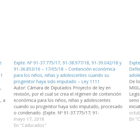
e
Expte. Nº 91-37.775/17, 91-38.977/18, 91-39.042/18 y
Expte
a
91-36.853/16 – 17/05/18 – Contención económica
Defen
11
para los niños, niñas y adolescentes cuando su
adol
progenitor haya sido imputado – Ley 1111
De l
,
Autor: Cámara de Diputados Proyecto de ley en
MIGU
revisión, por el cual se crea el régimen de contención
Legis
, a
económica para los niños, niñas y adolescentes
seno 
cuando su progenitor haya sido imputado, procesado
inici
o condenado. (Expte. Nº 91-37.775/17; 91-
cumpl
octub
38.977/18,91-39.042/18, y 91-36.853/16,
mayo 17, 2018
Nacio
En "
acumulados, a Legislación General, del Trabajo y
En "Caducados"
Régimen Previsional). Archivo Ley…