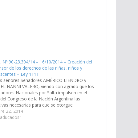
. Nº 90-23.304/14 – 16/10/2014 – Creación del
sor de los derechos de las niñas, niños y
escentes – Ley 1111
os señores Senadores AMÉRICO LIENDRO y
EL NANNI VALERO, viendo con agrado que los
ladores Nacionales por Salta impulsen en el
del Congreso de la Nación Argentina las
ativas necesarias para que se otorgue
imiento efectivo a lo estipulado en la Ley
re 22, 2014
nal N° 26.061 de Protección integral…
Caducados"