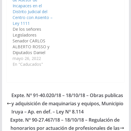
en la ciudad de General
Incapaces en el
Güemes. (Expte. Nº 90-
Distrito Judicial del
29.002/2020, a la…
Centro con Asiento –
Ley 1111
De los señores
Legisladores
Senador CARLOS
ALBERTO ROSSO y
Diputados Daniel
Segura y German Rallé,
mayo 26, 2022
creando una Asesoría
En "Caducados"
de Incapaces y un
cargo de Asesor de
Incapaces en el
Distrito Judicial del
Centro con Asiento en
Expte. Nº 91-40.020/18 – 18/10/18 – Obras publicas
la ciudad de General
y adquisición de maquinarias y equipos, Municipio
Güemes. (Expte. Nº 90-
30.982/2022, a la
Iruya – Ap. en def. – Ley Nº 8.114
Comisión de Justicia,
Expte. Nº 90-27.467/18 – 18/10/18 – Regulación de
Acuerdos y…
honorarios por actuación de profesionales de las