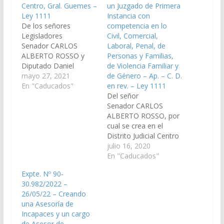
Centro, Gral. Guemes –
un Juzgado de Primera
Ley 1111
Instancia con
De los señores
competencia en lo
Legisladores
Civil, Comercial,
Senador CARLOS
Laboral, Penal, de
ALBERTO ROSSO y
Personas y Familias,
Diputado Daniel
de Violencia Familiar y
Segura, creando en el
mayo 27, 2021
de Género – Ap. – C. D.
Distrito Judicial Centro
En "Caducados"
en rev. – Ley 1111
un Juzgado de Primera
Del señor
Instancia con
Senador CARLOS
competencia en lo
ALBERTO ROSSO, por
Civil, Comercial,
cual se crea en el
Laboral, Penal, de
Distrito Judicial Centro
Personas y Familias,
un Juzgado de Primera
julio 16, 2020
de Violencia Familiar y
Instancia con
En "Caducados"
de Genero con asiento
competencia en lo
Expte. Nº 90-
en la ciudad de General
Civil, Comercial,
30.982/2022 –
Güemes;
Laboral, Penal, de
26/05/22 – Creando
Departamento
Personas y Familias,
una Asesoría de
homónimo
de Violencia Familiar y
Incapaces y un cargo
asignándole…
de Género con asiento
de Asesor de