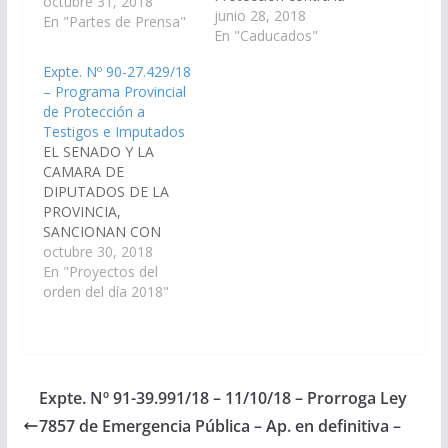
octubre 31, 2018
Violencia de Género.
junio 28, 2018
En "Partes de Prensa"
(Expte. Nº 90-
En "Caducados"
27.015/18, a la
Expte. Nº 90-27.429/18
Comisión de Derechos
– Programa Provincial
Humanos y Asuntos
de Protección a
Indígenas). Aprobado
Testigos e Imputados
el 16/08/2018 Cámara
EL SENADO Y LA
de Diputados en
CAMARA DE
revisión. Ley 1111, de
DIPUTADOS DE LA
fecha 06/04/2021
PROVINCIA,
(Cámara de
SANCIONAN CON
Diputados).
FUERZA DE L E Y
octubre 30, 2018
Artículo 1º.- Créase el
En "Proyectos del
Programa Provincial de
orden del día 2018"
Protección a Testigos
e Imputados,
destinado a la
ejecución de las
medidas que preserven
Expte. Nº 91-39.991/18 – 11/10/18 – Prorroga Ley
la seguridad de
7857 de Emergencia Pública – Ap. en definitiva –
imputados y testigos