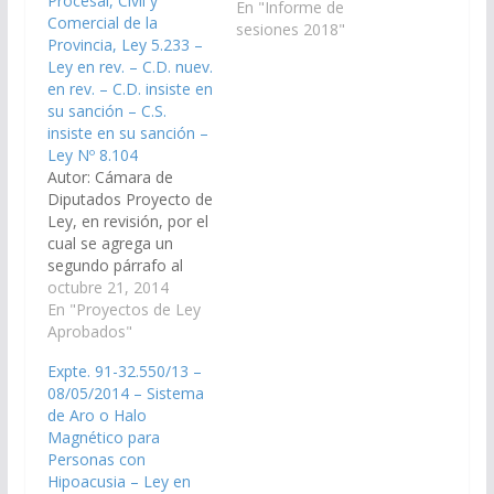
Procesal, Civil y
En "Informe de
Comercial de la
sesiones 2018"
Provincia, Ley 5.233 –
Ley en rev. – C.D. nuev.
en rev. – C.D. insiste en
su sanción – C.S.
insiste en su sanción –
Ley Nº 8.104
Autor: Cámara de
Diputados Proyecto de
Ley, en revisión, por el
cual se agrega un
segundo párrafo al
artículo 204 del Código
octubre 21, 2014
Procesal, Civil y
En "Proyectos de Ley
Comercial de la
Aprobados"
Provincia, Ley 5.233.
Expte. 91-32.550/13 –
(Expte. 91-33.669/14 y
08/05/2014 – Sistema
91-33.619/14
de Aro o Halo
(unificados) – A la
Magnético para
Comisión de
Personas con
Legislación General,
Hipoacusia – Ley en
del Trabajo y Régimen