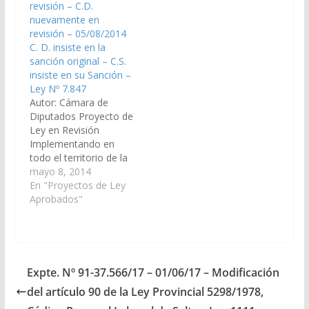
revisión – C.D.
Previsional) Aprobado
nuevamente en
con modificaciones
revisión – 05/08/2014
el…
C. D. insiste en la
sanción original – C.S.
insiste en su Sanción –
Ley Nº 7.847
Autor: Cámara de
Diputados Proyecto de
Ley en Revisión
Implementando en
todo el territorio de la
provincia de Salta, el
mayo 8, 2014
Sistema de Aro o Halo
En "Proyectos de Ley
Magnético para
Aprobados"
Personas con
Hipoacusia, en los
establecimientos
educativos de todos
los niveles públicos y
Expte. Nº 91-37.566/17 – 01/06/17 – Modificación
privados, aulas
del artículo 90 de la Ley Provincial 5298/1978,
magnas, auditorios,