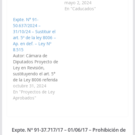
en la reunión del día
Licencia Especial con
mayo 2, 2024
11.10.17, para ser
goce de haberes por 2
En "Caducados"
tratados en la sesión
(dos) días laborales
Expte. N° 91-
del día 02.11.17).
por año calendario, a
50.637/2024 –
SUMARIO 1.- Proyecto
todo el personal
31/10/24 – Sustituir el
de Ley en revisión,
femenino que se
art. 5º de la ley 8006 –
estableciendo que los
desempeñe en los
Ap. en def. – Ley Nº
empleados de la
organismos
8.515
Administración Pública
Centralizados,
Autor: Cámara de
Provincial,…
Descentralizados,
Diputados Proyecto de
Autárquicos y
Ley en Revisión,
Municipios de la
sustituyendo el art. 5°
Provincia de Salta,
de la Ley 8006 referida
destinada para la
a licencia por
octubre 31, 2024
realización…
maternidad y
En "Proyectos de Ley
paternidad. (Expte. N°
Aprobados"
91-50.637/2024, a la
Comisión de
Legislación General,
del Trabajo y Régimen
Previsional). Aprobado
Expte. Nº 91-37.717/17 – 01/06/17 – Prohibición de
en definitiva, el