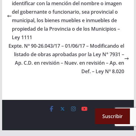
identificar con la mención del nombre o imagen
20/11/2025 Poder
Ejecutivo para su
del gobernante o funcionario, sea provincial o
Promulgación. Ley Nº
municipal, los bienes muebles e inmuebles de
8.515…
propiedad de la Provincia o de los Municipios –
Ley 1111
Expte. Nº 90-26.043/17 – 01/06/17 – Modificando el
listado de obras aprobadas por la Ley N° 7931 –
Ap. C.D. en revisión – Nuev. en revisión – Ap. en
Def. – Ley Nº 8.020
Copyright © 2026
Cámara de Senadores
. All rights reserved.
Suscribir
Theme:
ColorMag
by ThemeGrill. Powered by
WordPress
.