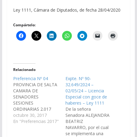
Ley 1111, Cámara de Diputados, de fecha 28/04/2020
Compártelo:
Relacionado
Preferencia Nº 04
Expte. Nº 90-
PROVINCIA DE SALTA
32.649/2024 –
CAMARA DE
02/05/24 – Licencia
SENADORES
Especial con goce de
SESIONES
haberes – Ley 1111
ORDINARIAS 2.017
De la señora
PREFERENCIA Nº 04
octubre 30, 2017
Senadora ALEJANDRA
(Asuntos con pedido
En "Preferencias 2017"
BEATRIZ
de tratamiento
NAVARRO, por el cual
preferencial acordado
se implementa una