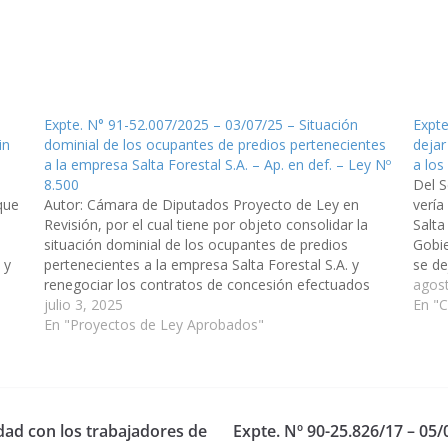
Expte. N° 91-52.007/2025 – 03/07/25 – Situación
Expte
in
dominial de los ocupantes de predios pertenecientes
dejar
a la empresa Salta Forestal S.A. – Ap. en def. – Ley Nº
a lo
8.500
Del 
que
Autor: Cámara de Diputados Proyecto de Ley en
vería
Revisión, por el cual tiene por objeto consolidar la
Salta
situación dominial de los ocupantes de predios
Gobie
 y
pertenecientes a la empresa Salta Forestal S.A. y
se de
renegociar los contratos de concesión efectuados
gana
agos
por dicha empresa. (Expte. N° 91-52.007/2025, a la
julio 3, 2025
(Expt
En "
Comisión de Legislación General del Trabajo…
En "Proyectos de Ley Aprobados"
idad con los trabajadores de
Expte. Nº 90-25.826/17 – 05