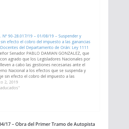
. Nº 90-28.017/19 – 01/08/19 – Suspender y
 sin efecto el cobro del impuesto a las ganancias
s Docentes del Departamento de Orán: Ley 1111
Señor Senador PABLO DAMIAN GONZALEZ, que
 con agrado que los Legisladores Nacionales por
 lleven a cabo las gestiones necesarias ante el
rno Nacional a los efectos que se suspenda y
je sin efecto el cobro del impuesto a las
ncias a los Docentes del Departamento Orán.
to 2, 2019
e.…
Caducados"
/04/17 – Obra del Primer Tramo de Autopista