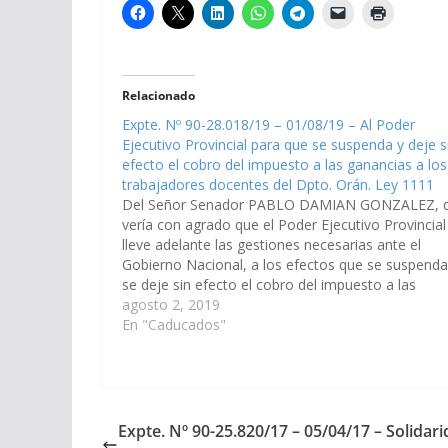
Relacionado
Expte. Nº 90-28.018/19 – 01/08/19 – Al Poder
Ejecutivo Provincial para que se suspenda y deje s
efecto el cobro del impuesto a las ganancias a los
trabajadores docentes del Dpto. Orán. Ley 1111
Del Señor Senador PABLO DAMIAN GONZALEZ, 
vería con agrado que el Poder Ejecutivo Provincial
lleve adelante las gestiones necesarias ante el
Gobierno Nacional, a los efectos que se suspenda
se deje sin efecto el cobro del impuesto a las
ganancias a los trabajadores Docentes del
agosto 2, 2019
Departamento Orán. (Expte. Nº 90-28.018/19,…
En "Caducados"
Expte. Nº 90-25.820/17 – 05/04/17 – Solidar