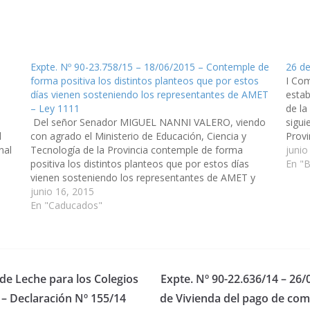
Expte. Nº 90-23.758/15 – 18/06/2015 – Contemple de
26 de
forma positiva los distintos planteos que por estos
I Co
días vienen sosteniendo los representantes de AMET
estab
– Ley 1111
de la
Del señor Senador MIGUEL NANNI VALERO, viendo
sigui
l
con agrado el Ministerio de Educación, Ciencia y
Provi
nal
Tecnología de la Provincia contemple de forma
depós
junio
positiva los distintos planteos que por estos días
caus
En "B
vienen sosteniendo los representantes de AMET y
directivos de las distintas Escuelas Técnicas de varios
junio 16, 2015
puntos de la provincia no…
En "Caducados"
 de Leche para los Colegios
Expte. Nº 90-22.636/14 – 26/0
– Declaración Nº 155/14
de Vivienda del pago de comi