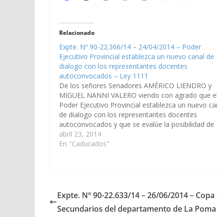
Relacionado
Expte. Nº 90-22.366/14 – 24/04/2014 – Poder
Ejecutivo Provincial establezca un nuevo canal de
dialogo con los representantes docentes
autoconvocados – Ley 1111
De los señores Senadores AMÉRICO LIENDRO y
MIGUEL NANNI VALERO viendo con agrado que e
Poder Ejecutivo Provincial establezca un nuevo ca
de dialogo con los representantes docentes
autoconvocados y que se evalúe la posibilidad de
contemplar los requerimientos que en materia de
abril 23, 2014
actualización e incremento salarial se están
En "Caducados"
formulando…
Expte. Nº 90-22.633/14 – 26/06/2014 – Copa
Secundarios del departamento de La Poma 