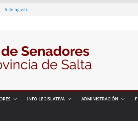
 – 6 de agosto
 un proyecto de ley para proteger a los
acoso y la violencia en las redes
/2026 – 06/08/26 – Fiesta patronal San
/2026 – 06/08/26 – Créase el Ente Salteño
rol Vegetal
ORES
INFO LEGISLATIVA
ADMINISTRACIÓN
P