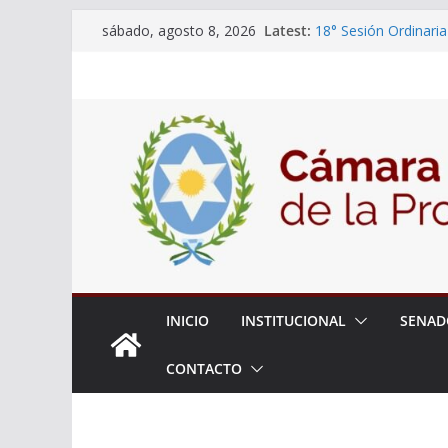
Skip
Latest:
18° Sesión Ordinaria
sábado, agosto 8, 2026
to
30/07/2026
El Senado trabaja en
content
estudiantes del ciber
Expte. N° 90-34.517
Roque
Expte. Nº 90-34.516
de Protección y Cont
INICIO
INSTITUCIONAL
SENAD
CONTACTO