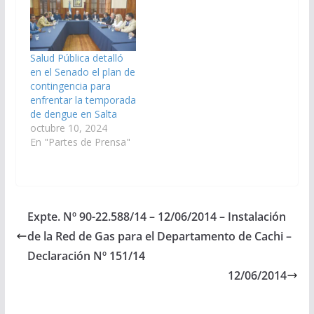
otra prescripción,
pueden ser redactas y
firmadas a través de
recetas electrónicas o
digitales en todo el
Salud Pública detalló
territorio
en el Senado el plan de
provincial. (Expte. Nº
contingencia para
90-28.785/2020, Expte.
enfrentar la temporada
Nº 90-29.953/2020 y
de dengue en Salta
Expte.…
octubre 10, 2024
En "Partes de Prensa"
Expte. Nº 90-22.588/14 – 12/06/2014 – Instalación
de la Red de Gas para el Departamento de Cachi –
Declaración Nº 151/14
12/06/2014