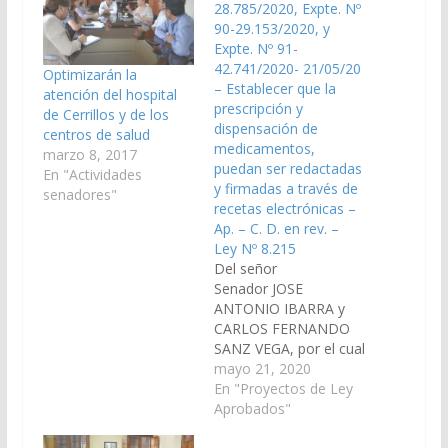
28.785/2020, Expte. Nº
90-29.153/2020, y
Expte. Nº 91-
42.741/2020- 21/05/20
Optimizarán la
– Establecer que la
atención del hospital
prescripción y
de Cerrillos y de los
dispensación de
centros de salud
medicamentos,
marzo 8, 2017
puedan ser redactadas
En "Actividades
y firmadas a través de
senadores"
recetas electrónicas –
Ap. – C. D. en rev. –
Ley Nº 8.215
Del señor
Senador JOSE
ANTONIO IBARRA y
CARLOS FERNANDO
SANZ VEGA, por el cual
se establece que la
mayo 21, 2020
prescripción y
En "Proyectos de Ley
dispensación de
Aprobados"
medicamentos, y toda