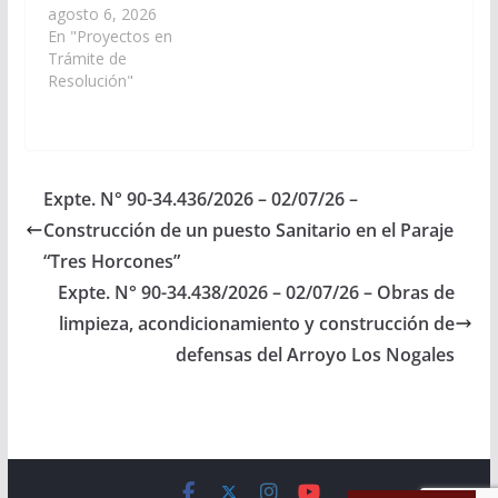
jornada institucional
agosto 6, 2026
“Historia y memoria
En "Proyectos en
reivindicativa del
Trámite de
territorio del pueblo
Resolución"
Kolla en el municipio
de Campo Quijano”,
organizada por la
Coordinación de
Educación Intercultural
Expte. N° 90-34.436/2026 – 02/07/26 –
Bilingüe, en el marco
Construcción de un puesto Sanitario en el Paraje
de la implementación
de los lineamientos
“Tres Horcones”
curriculares
Expte. N° 90-34.438/2026 – 02/07/26 – Obras de
Yachayninchej del…
limpieza, acondicionamiento y construcción de
defensas del Arroyo Los Nogales