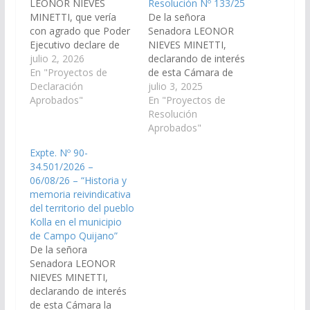
LEONOR NIEVES
Resolución Nº 133/25
MINETTI, que vería
De la señora
con agrado que Poder
Senadora LEONOR
Ejecutivo declare de
NIEVES MINETTI,
interés de la Provincia
julio 2, 2026
declarando de interés
los actos y actividades
En "Proyectos de
de esta Cámara de
a realizarse en el
Declaración
Senadores, las
julio 3, 2025
municipio de Campo
Aprobados"
actividades
En "Proyectos de
Quijano, el día 9 de
programadas para
Resolución
julio, con motivo de la
Conmemorar los 209°
Aprobados"
conmemoración del
años de la
Expte. Nº 90-
105° aniversario de la
“Declaración de la
34.501/2026 –
fundación de Campo…
Independencia
06/08/26 – “Historia y
Nacional” y el 104°
memoria reivindicativa
Aniversario de la
del territorio del pueblo
“Fundación de Campo
Kolla en el municipio
Quijano”, a llevarse a
de Campo Quijano”
cabo el próximo
De la señora
miércoles 09 de Julio
Senadora LEONOR
del…
NIEVES MINETTI,
declarando de interés
de esta Cámara la