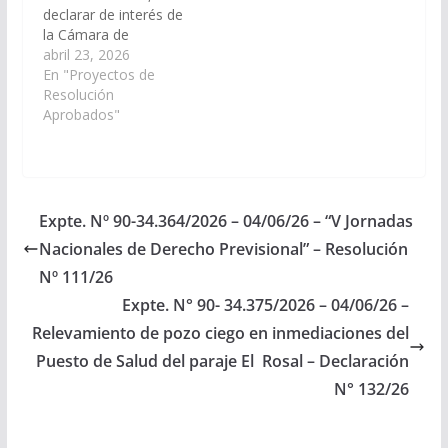
declarar de interés de
la Cámara de
Senadores el 35°
abril 23, 2026
Aniversario del
En "Proyectos de
Instituto Superior N°
Resolución
6016 “Conscripto
Aprobados"
Ricardo Armando Paz”
de la localidad de
General Mosconi,
departamento General
San Martin, fundado el
Expte. Nº 90-34.364/2026 – 04/06/26 – “V Jornadas
día 1 de abril de 1991,
Nacionales de Derecho Previsional” – Resolución
en reconocimiento a
su valiosa trayectoria
Nº 111/26
educativa…
Expte. N° 90- 34.375/2026 – 04/06/26 –
Relevamiento de pozo ciego en inmediaciones del
Puesto de Salud del paraje El Rosal – Declaración
N° 132/26