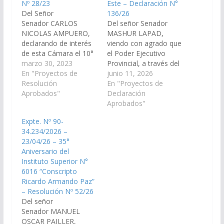
Nº 28/23
Este – Declaración N°
Del Señor
136/26
Senador CARLOS
Del señor Senador
NICOLAS AMPUERO,
MASHUR LAPAD,
declarando de interés
viendo con agrado que
de esta Cámara el 10°
el Poder Ejecutivo
Aniversario de la
marzo 30, 2023
Provincial, a través del
creación del Instituto
En "Proyectos de
Ministerio de
junio 11, 2026
de Educación Superior
Resolución
Educación, arbitre las
En "Proyectos de
N° 6056, localidad de
Aprobados"
medidas necesarias a
Declaración
Nazareno,
los fines que se
Aprobados"
departamento Santa
disponga la creación
Expte. Nº 90-
Victoria, acaecida el día
de una “Extensión
34.234/2026 –
04 de abril de 2013.
Áulica del Instituto de
23/04/26 – 35°
(Expte. Nº 90-
Educación Superior N°
Aniversario del
31.781/2023, a la
6050 de Santa Victoria
Instituto Superior N°
Comisión de
Este para que funcione
6016 “Conscripto
Educación, Cultura,
en…
Ricardo Armando Paz”
Ciencia y Tecnología).
– Resolución Nº 52/26
…
Del señor
Senador MANUEL
OSCAR PAILLER,