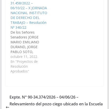
31.458/2022 –
el Colegio de
provincia que se
06/10/22 – X JORNADA
Abogados y
llevarán a cabo los días
NACIONAL INSTITUTO
Procuradores de la
23 y 24 de mayo del…
DE DERECHO DEL
Provincia de Salta, a
TRABAJO – Resolución
realizarse los días 27
Nº 340/22
y…
De los Señores
Senadores JORGE
MARIO EMILIANO
DURAND, JORGE
PABLO SOTO,
CARLOS ALBERTO
octubre 11, 2022
ROSSO, JAVIER
En "Proyectos de
ALBERTO MONICO
Resolución
GRACIANO, JUAN
Aprobados"
CRUZ CURA, MANUEL
OSCAR PAILLER,
ESTEBAN D´ANDREA
CORNEJO, ALFREDO
FRANCISCO
Expte. N° 90-34.374/2026 – 04/06/26 –
SANGUINO, HECTOR
Relevamiento del pozo ciego ubicado en la Escuela
MIGUEL CALABRO,