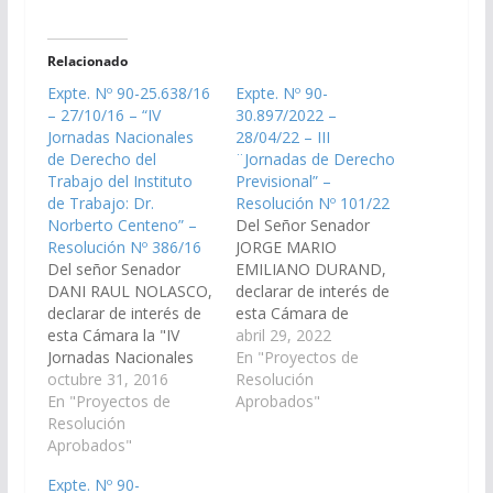
Relacionado
Expte. Nº 90-25.638/16
Expte. Nº 90-
– 27/10/16 – “IV
30.897/2022 –
Jornadas Nacionales
28/04/22 – III
de Derecho del
¨Jornadas de Derecho
Trabajo del Instituto
Previsional” –
de Trabajo: Dr.
Resolución Nº 101/22
Norberto Centeno” –
Del Señor Senador
Resolución Nº 386/16
JORGE MARIO
Del señor Senador
EMILIANO DURAND,
DANI RAUL NOLASCO,
declarar de interés de
declarar de interés de
esta Cámara de
esta Cámara la "IV
Senadores las III
abril 29, 2022
Jornadas Nacionales
¨Jornadas de Derecho
En "Proyectos de
de Derecho del
octubre 31, 2016
Previsional"
Resolución
Trabajo del Instituto
En "Proyectos de
organizadas por el
Aprobados"
de Trabajo: Dr.
Resolución
Instituto de Derecho
Norberto Centeno"
Aprobados"
Previsional del Colegio
organizadas por el
de Abogados y
Expte. Nº 90-
mencionado Instituto y
Procuradores de la