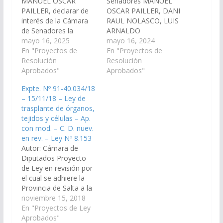
MANUEL OSCAR
Senadores MANUEL
PAILLER, declarar de
OSCAR PAILLER, DANI
interés de la Cámara
RAUL NOLASCO, LUIS
de Senadores la
ARNALDO
conmemoración del
mayo 16, 2025
ALTAMIRANO y las
mayo 16, 2024
día Nacional de
En "Proyectos de
Señoras Senadoras
En "Proyectos de
Donación de Órganos
Resolución
ALEJANDRA BEATRIZ
Resolución
y Tejidos para
Aprobados"
NAVARRO y LEONOR
Aprobados"
Trasplante, que se
NIEVES MINETTI
Expte. Nº 91-40.034/18
celebra el 30 de mayo
declarando de interés
– 15/11/18 – Ley de
de cada año en
de esta Cámara el
trasplante de órganos,
nuestro país. (Expte. Nº
taller sobre Control de
tejidos y células – Ap.
90-33.473/2025).
Signos Vitales y
con mod. – C. D. nuev.
Resolución Nº 76/25
Primeros Auxilios, bajo
en rev. – Ley Nº 8.153
Aprobado 15/05/2025.
el lema “Nuestras
Autor: Cámara de
LA…
enfermeras. Nuestro
Diputados Proyecto
futuro. El poder
de Ley en revisión por
económico de los…
el cual se adhiere la
Provincia de Salta a la
Ley Nacional 27.447 –
noviembre 15, 2018
Ley de trasplante de
En "Proyectos de Ley
órganos, tejidos y
Aprobados"