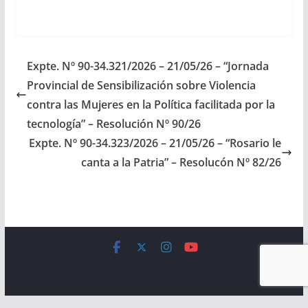
células-.(Expte. Nº 91-
40.034/18, a la
Comisión de Salud
Pública y Seguridad
Social). Aprobado con
Expte. Nº 90-34.321/2026 – 21/05/26 – “Jornada
modificaciones el
Provincial de Sensibilización sobre Violencia
23/05/2019 Cámara de
Diputados en
contra las Mujeres en la Política facilitada por la
revisión…
tecnología” – Resolución Nº 90/26
Expte. Nº 90-34.323/2026 – 21/05/26 – “Rosario le
canta a la Patria” – Resolucón Nº 82/26
Copyright © 2026
Cámara de Senadores
. All rights reserved.
Theme:
ColorMag
by ThemeGrill. Powered by
WordPress
.