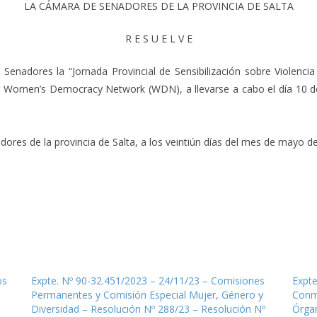
LA CÁMARA DE SENADORES DE LA PROVINCIA DE SALTA
R E S U E L V E
Senadores la “Jornada Provincial de Sensibilización sobre Violencia 
e Women’s Democracy Network (WDN), a llevarse a cabo el día 10 de j
res de la provincia de Salta, a los veintiún días del mes de mayo del
os
Expte. Nº 90-32.451/2023 – 24/11/23 – Comisiones
Expte
Permanentes y Comisión Especial Mujer, Género y
Conm
Diversidad – Resolución Nº 288/23 – Resolución Nº
Órgan