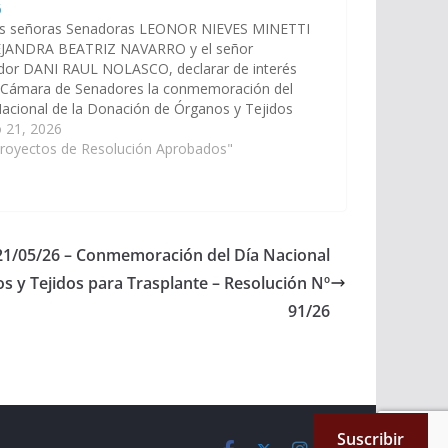
6
as señoras Senadoras LEONOR NIEVES MINETTI
EJANDRA BEATRIZ NAVARRO y el señor
dor DANI RAUL NOLASCO, declarar de interés
a Cámara de Senadores la conmemoración del
acional de la Donación de Órganos y Tejidos
Trasplante, que se celebra el 30 de mayo de
 21, 2026
 año en nuestro…
Proyectos de Resolución Aprobados"
 21/05/26 – Conmemoración del Día Nacional
s y Tejidos para Trasplante – Resolución Nº
91/26
Suscribir