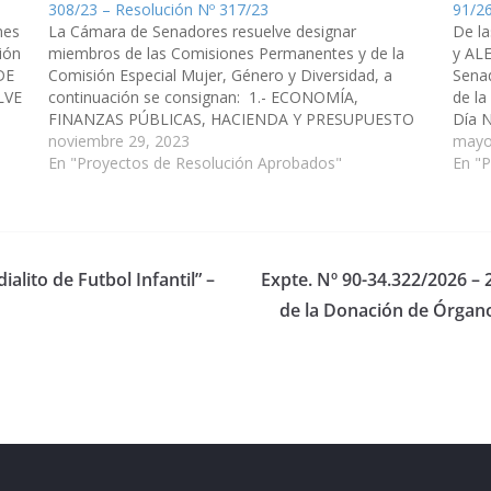
308/23 – Resolución Nº 317/23
91/2
nes
La Cámara de Senadores resuelve designar
De l
ión
miembros de las Comisiones Permanentes y de la
y AL
DE
Comisión Especial Mujer, Género y Diversidad, a
Sena
LVE
continuación se consignan: 1.- ECONOMÍA,
de l
FINANZAS PÚBLICAS, HACIENDA Y PRESUPUESTO
Día N
es
CURA, Juan Cruz LAPAD, Mashur SOTO, Jorge SALVA,
noviembre 29, 2023
para 
mayo
Leopoldo Arsenio PAILLER, Manuel Oscar CRUZ,
En "Proyectos de Resolución Aprobados"
cada
En "
Walter Hernán 2.- LEGISLACION GENERAL,…
alito de Futbol Infantil” –
Expte. Nº 90-34.322/2026 –
de la Donación de Órgano
eserved.