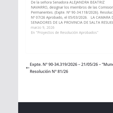
De la señora Senadora ALEJANDRA BEATRIZ
NAVARRO, designar los miembros de las Comisio
Permanentes. (Expte. Nº 90-34.118/2026). Resoluc
Nº 07/26 Aprobado, el 05/03/2026. LA CAMARA 
SENADORES DE LA PROVINCIA DE SALTA RESUE
Articulo 1°.- Designar miembros de las siguientes
marzo 9, 2026
Comisiones Permanentes, a los Señores Senador
En "Proyectos de Resolución Aprobados"
que a continuacion…
Expte. Nº 90-34.319/2026 – 21/05/26 – “Mundi
Resolución Nº 81/26
Copyright © 2026
Cámara de Senadores
. All rights r