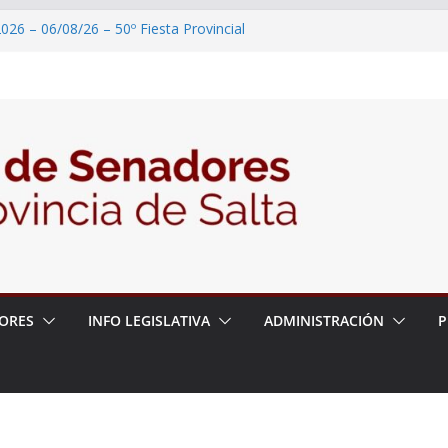
026 – 06/08/26 – 50º Fiesta Provincial
2026 – 06/08/26 – Primera Edición de
ción Secundaria, Puente de Unión
026 – 06/08/26 – Presentación del libro
ada del Dr. Víctor Alfredo Frías
026 – 06/08/26 – 82° Edición de la Expo
2026 – 06/08/26 – “Historia y memoria
ritorio del pueblo Kolla en el municipio de
ORES
INFO LEGISLATIVA
ADMINISTRACIÓN
P