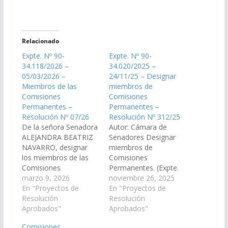
Relacionado
Expte. Nº 90-
Expte. Nº 90-
34.118/2026 –
34.020/2025 –
05/03/2026 –
24/11/25 – Designar
Miembros de las
miembros de
Comisiones
Comisiones
Permanentes –
Permanentes –
Resolución Nº 07/26
Resolución Nº 312/25
De la señora Senadora
Autor: Cámara de
ALEJANDRA BEATRIZ
Senadores Designar
NAVARRO, designar
miembros de
los miembros de las
Comisiones
Comisiones
Permanentes. (Expte.
Permanentes. (Expte.
marzo 9, 2026
Nº 90-34.020/2025).
noviembre 26, 2025
Nº 90-34.118/2026).
En "Proyectos de
Resolución Nº
En "Proyectos de
Resolución Nº 07/26
Resolución
312/2025 Aprobado el
Resolución
Aprobado, el
Aprobados"
24/11/25. LA
Aprobados"
05/03/2026. LA
CAMARA DE
Comisiones