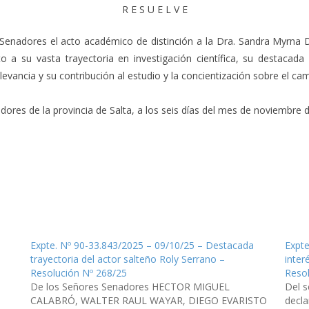
R E S U E L V E
e Senadores el acto académico de distinción a la Dra. Sandra Myrna D
o a su vasta trayectoria en investigación científica, su destaca
elevancia y su contribución al estudio y la concientización sobre el ca
res de la provincia de Salta, a los seis días del mes de noviembre de
Expte. Nº 90-33.843/2025 – 09/10/25 – Destacada
Expte
trayectoria del actor salteño Roly Serrano –
inter
Resolución Nº 268/25
Reso
De los Señores Senadores HECTOR MIGUEL
Del 
CALABRÓ, WALTER RAUL WAYAR, DIEGO EVARISTO
decla