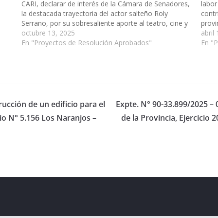
CARI, declarar de interés de la Cámara de Senadores,
labor
la destacada trayectoria del actor salteño Roly
contr
Serrano, por su sobresaliente aporte al teatro, cine y
provi
televisión, y por su profundo compromiso con la
octubre 13, 2025
33.42
abril
e
cultura popular, constituyéndose en un…
En "Proyectos de Resolución Aprobados"
En "
ucción de un edificio para el
Expte. N° 90-33.899/2025 – 
io N° 5.156 Los Naranjos –
de la Provincia, Ejercicio
eserved.
ess
.