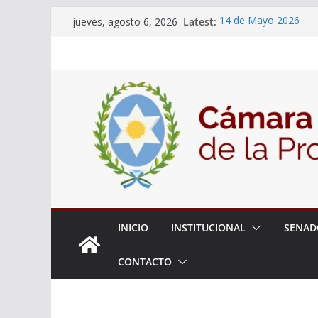
Skip
Latest:
14 de Mayo 2026
jueves, agosto 6, 2026
to
El Senado llevó adela
la ciudadanía sobre l
content
06 de Agosto 2026
El Senado analizó la 
articular una mesa de 
Adjudicacion Simple 
INICIO
INSTITUCIONAL
SENAD
CONTACTO