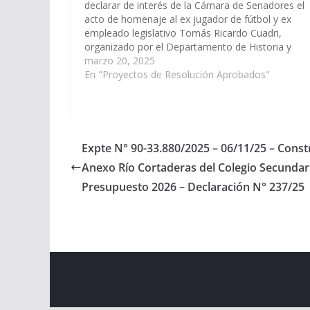
declarar de interés de la Cámara de Senadores el
acto de homenaje al ex jugador de fútbol y ex
empleado legislativo Tomás Ricardo Cuadri,
organizado por el Departamento de Historia y
Estadísticas del Club Atlético Central Norte, que s
marzo 20, 2025
realizará el día 25 de…
En "Proyectos de Resolución Aprobados"
Expte N° 90-33.880/2025 – 06/11/25 – Constr
Anexo Río Cortaderas del Colegio Secundar
Presupuesto 2026 – Declaración N° 237/25
Copyright © 2026
Cámara de Senadores
. All rights r
Theme:
ColorMag
by ThemeGrill. Powered by
WordPr