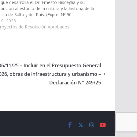
 que desarrolla el Dr. Ernesto Bisceglia y su
ibución al estudio de la cultura y la historia de la
ncia de Salta y del País. (Expte. Nº 90-
9/2025 a la Comisión de Educación, Cultura,…
 10, 2025
Proyectos de Resolución Aprobados"
06/11/25 – Incluir en el Presupuesto General
 2026, obras de infraestructura y urbanismo –
Declaración N° 249/25