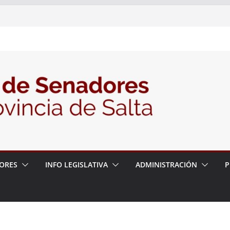
nte la Audiencia Pública para escuchar a
as postulaciones a la Auditoría General
política de seguridad provincial y propuso
trabajo con la Justicia
N° 27/26
ORES
INFO LEGISLATIVA
ADMINISTRACIÓN
P