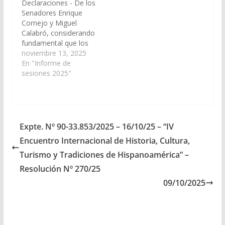
Declaraciones - De los
Consejos de la
Senadores Enrique
Magistratura y Jurados
Cornejo y Miguel
de Enjuiciamiento de la
Calabró, considerando
República Argentina
fundamental que los
(FO.FE.C.MA.)",…
Legisladores
noviembre 13, 2025
Nacionales por Salta
En "Informe de
gestionen por ante el
sesiones 2025"
Poder Ejecutivo
Nacional, una mejora
sustancial en la
prestación por
desempleo establecida
Expte. Nº 90-33.853/2025 – 16/10/25 – “IV
en el Titulo IV de la Ley
Encuentro Internacional de Historia, Cultura,
Nacional N° 24.013, la
los efectos de
Turismo y Tradiciones de Hispanoamérica” –
extender el plazo…
Resolución Nº 270/25
09/10/2025