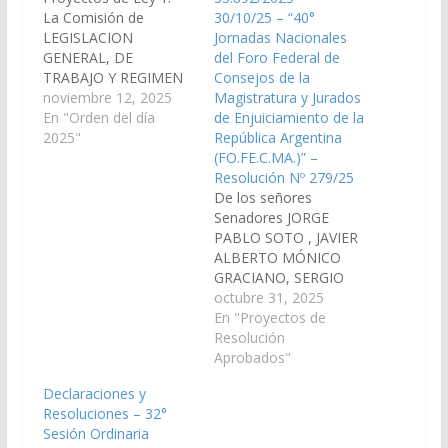
La Comisión de
30/10/25 – “40°
LEGISLACION
Jornadas Nacionales
GENERAL, DE
del Foro Federal de
TRABAJO Y REGIMEN
Consejos de la
PREVISIONAL, ha
noviembre 12, 2025
Magistratura y Jurados
considerado el
En "Orden del día
de Enjuiciamiento de la
Proyecto de Ley en
2025"
República Argentina
Revisión del nuevo
(FO.FE.C.MA.)” –
Código Procesal Penal,
Resolución Nº 279/25
y por las razones que
De los señores
dará el miembro
Senadores JORGE
informante, aconseja
PABLO SOTO , JAVIER
su Sanción en
ALBERTO MÓNICO
Definitiva. Expte. N°
GRACIANO, SERGIO
91-52.695/25. 2.- La
RODRIGO SALDAÑO,
octubre 31, 2025
Comisión de
JUAN CRUZ CURA Y
En "Proyectos de
LEGISLACION
MASHUR LAPAD
Resolución
GENERAL, DE…
declarar de interés de
Aprobados"
la Cámara de
Declaraciones y
Senadores las "40°
Resoluciones – 32°
Jornadas Nacionales
Sesión Ordinaria
del Foro Federal de