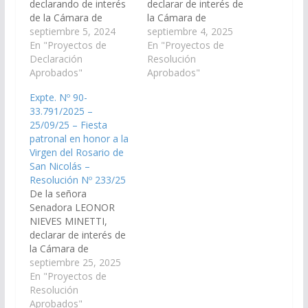
declarando de interés
declarar de interés de
de la Cámara de
la Cámara de
Senadores los actos y
septiembre 5, 2024
Senadores la Fiesta
septiembre 4, 2025
festejos en honor al
En "Proyectos de
Patronal en Honor a la
En "Proyectos de
Señor y la Virgen del
Declaración
Virgen de las
Resolución
Milagro a realizase el
Aprobados"
Mercedes, a llevarse a
Aprobados"
día 21 de septiembre
cabo el 27 de
Expte. Nº 90-
en el paraje Potrero de
septiembre del
33.791/2025 –
Chañi, Municipio de
corriente, en el Paraje
25/09/25 – Fiesta
Campo Quijano, el día
de Ingeniero Maury,
patronal en honor a la
21 de Septiembre del…
Municipio de Campo
Virgen del Rosario de
Quijano
San Nicolás –
departamento de
Resolución Nº 233/25
Rosario de Lerma.…
De la señora
Senadora LEONOR
NIEVES MINETTI,
declarar de interés de
la Cámara de
Senadores la fiesta
septiembre 25, 2025
patronal en honor a la
En "Proyectos de
Virgen del Rosario de
Resolución
San Nicolás, a
Aprobados"