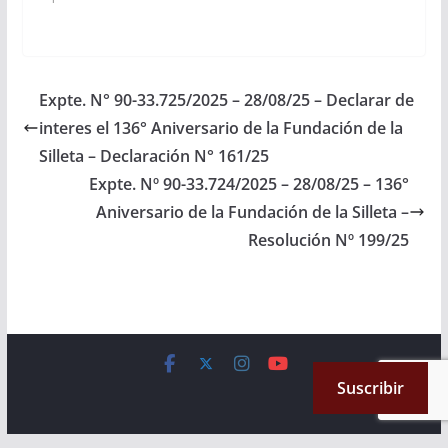
realizarse el día 28 de
Septiembre del
corriente en el Encón
Chico, Campo Quijano
Departamento de
Expte. N° 90-33.725/2025 – 28/08/25 – Declarar de
Rosario de Lerma.
interes el 136° Aniversario de la Fundación de la
(Expte. Nº 90-
33.791/2025, a…
Silleta – Declaración N° 161/25
Expte. Nº 90-33.724/2025 – 28/08/25 – 136°
Aniversario de la Fundación de la Silleta –
Resolución Nº 199/25
Copyright © 2026
Cámara de Senadores
. All rights reserved.
Suscribir
Theme:
ColorMag
by ThemeGrill. Powered by
WordPress
.