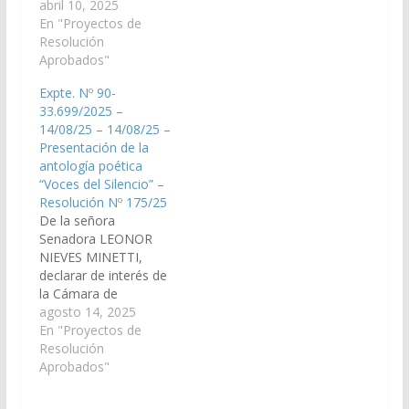
presentación del libro
abril 10, 2025
de “Poemas Otilia” de
En "Proyectos de
la autoría María Alicia
Resolución
Nebreda Arias que ser
Aprobados"
realizara el día 29 de
Expte. Nº 90-
abril del corriente año
33.699/2025 –
en la Biblioteca
14/08/25 – 14/08/25 –
Provincial de Salta.
Presentación de la
(Expte. Nº 90-
antología poética
33.426/2025, a…
“Voces del Silencio” –
Resolución Nº 175/25
De la señora
Senadora LEONOR
NIEVES MINETTI,
declarar de interés de
la Cámara de
Senadores la
agosto 14, 2025
presentación de la
En "Proyectos de
antología poética
Resolución
“Voces del Silencio”,
Aprobados"
escrita por el poeta
Miguel Ángel Reyes,