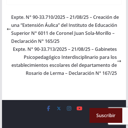
que se realizará el día
jueves 14 del corriente
en Rosario de Lerma,
Expte. N° 90-33.710/2025 – 21/08/25 – Creación de
en el Centro Cultural
una “Extensión Áulica” del Instituto de Educación
Lerma, departamento
Rosario…
Superior N° 6011 de Coronel Juan Sola-Morillo –
Declaración N° 165/25
Expte. N° 90-33.713/2025 – 21/08/25 – Gabinetes
Psicopedagógico Interdisciplinario para los
establecimientos escolares del departamento de
Rosario de Lerma – Declaración N° 167/25
Copyright © 2026
Cámara de Senadores
. All rights reserved.
Suscribir
Theme:
ColorMag
by ThemeGrill. Powered by
WordPress
.