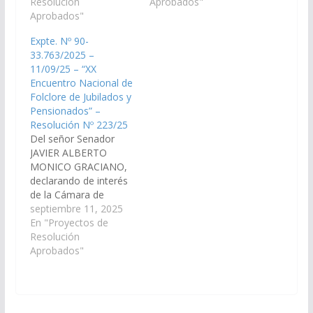
Nacional de Fortines y
Resolución
Gauchas de Balboa,
Aprobados"
Agrupaciones
Aprobados"
organizado por la
Guachas¨, organizado
Agrupación
Expte. Nº 90-
por la Agrupación
Tradicionalista de
33.763/2025 –
Tradicionalista
Gauchos ¨El Bagual¨,
11/09/25 – “XX
Gauchos de Güemes
a realizarse el 26 de
Encuentro Nacional de
¨El Bagual y Macacha
agosto del corriente
Folclore de Jubilados y
Güemes¨, a llevarse a
año en la localidad de
Pensionados” –
cabo el día 31 de
Balboa, departamento
Resolución Nº 223/25
agosto en la localidad
Rosario…
Del señor Senador
de Balboa,
JAVIER ALBERTO
departamento…
MONICO GRACIANO,
declarando de interés
de la Cámara de
Senadores el “XX
septiembre 11, 2025
Encuentro Nacional de
En "Proyectos de
Folclore de Jubilados y
Resolución
Pensionados”,
Aprobados"
organizado por el
Centro de Jubilados y
Pensionados de
Rosario de la Frontera,