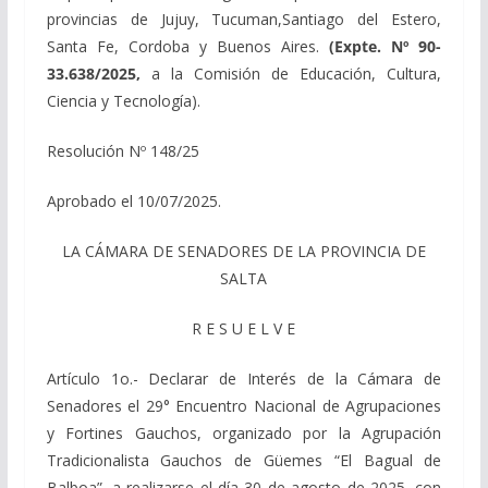
provincias de Jujuy, Tucuman,Santiago del Estero,
Santa Fe, Cordoba y Buenos Aires.
(Expte. Nº 90-
33.638/2025,
a la Comisión de Educación, Cultura,
Ciencia y Tecnología).
Resolución Nº 148/25
Aprobado el 10/07/2025.
LA CÁMARA DE SENADORES DE LA PROVINCIA DE
SALTA
R E S U E L V E
Artículo 1o.- Declarar de Interés de la Cámara de
Senadores el 29° Encuentro Nacional de Agrupaciones
y Fortines Gauchos, organizado por la Agrupación
Tradicionalista Gauchos de Güemes “El Bagual de
Balboa”, a realizarse el día 30 de agosto de 2025, con