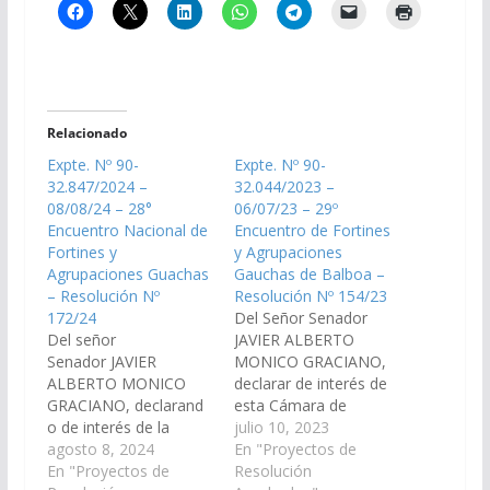
Relacionado
Expte. Nº 90-
Expte. Nº 90-
32.847/2024 –
32.044/2023 –
08/08/24 – 28°
06/07/23 – 29º
Encuentro Nacional de
Encuentro de Fortines
Fortines y
y Agrupaciones
Agrupaciones Guachas
Gauchas de Balboa –
– Resolución Nº
Resolución Nº 154/23
172/24
Del Señor Senador
Del señor
JAVIER ALBERTO
Senador JAVIER
MONICO GRACIANO,
ALBERTO MONICO
declarar de interés de
GRACIANO, declarand
esta Cámara de
o de interés de la
Senadores, el 29º
julio 10, 2023
Cámara de Senadores
agosto 8, 2024
Encuentro de Fortines
En "Proyectos de
el ¨28° Encuentro
En "Proyectos de
y Agrupaciones
Resolución