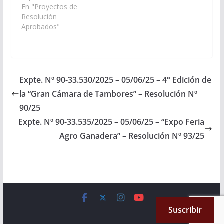
actividades y actos
En "Proyectos de
conmemorativos a
Resolución
celebrase el 19 de
Aprobados"
octubre del corriente
año, en el
departamento Rosario
de Lerma con motivo
del “Día Mundial de la
Expte. Nº 90-33.530/2025 – 05/06/25 – 4° Edición de
Lucha contra el Cáncer
la “Gran Cámara de Tambores” – Resolución Nº
de Mama”, bajo el…
90/25
Expte. Nº 90-33.535/2025 – 05/06/25 – “Expo Feria
Agro Ganadera” – Resolución Nº 93/25
Copyright © 2026
Cámara de Senadores
. All rights reserved.
Suscribir
Theme:
ColorMag
by ThemeGrill. Powered by
WordPress
.