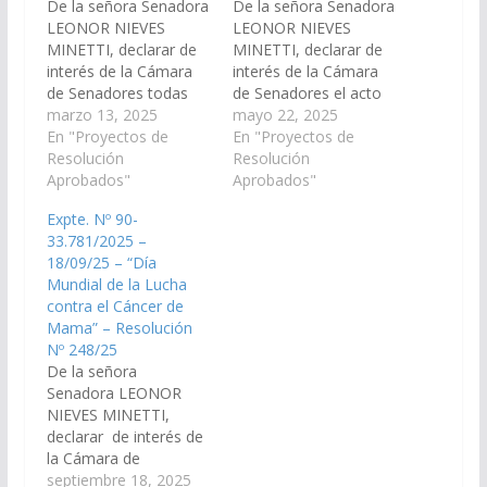
De la señora Senadora
De la señora Senadora
LEONOR NIEVES
LEONOR NIEVES
MINETTI, declarar de
MINETTI, declarar de
interés de la Cámara
interés de la Cámara
de Senadores todas
de Senadores el acto
las actividades y actos
marzo 13, 2025
en conmemoración al
mayo 22, 2025
conmemorativos a
En "Proyectos de
"215° Aniversario del
En "Proyectos de
realizarse en el marco
Resolución
25 de mayo", a
Resolución
del Día Internacional
Aprobados"
realizarse el día
Aprobados"
del Síndrome de Down
domingo 25 del
Expte. Nº 90-
2025 bajo el lema
corriente mes, en
33.781/2025 –
“Nos Decidimos”, que
Avda. Cecilio Rodríguez
18/09/25 – “Día
se celebra cada 21 de
de la localidad de
Mundial de la Lucha
marzo, especialmente
Rosario de Lerma.
contra el Cáncer de
aquellas acciones a…
(Expte. Nº 90-
Mama” – Resolución
33.490/2025 a…
Nº 248/25
De la señora
Senadora LEONOR
NIEVES MINETTI,
declarar de interés de
la Cámara de
Senadores todas las
septiembre 18, 2025