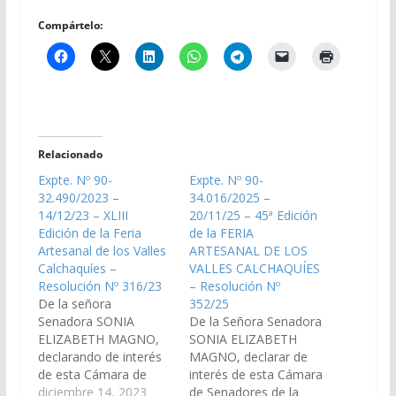
Compártelo:
Relacionado
Expte. Nº 90-
Expte. Nº 90-
32.490/2023 –
34.016/2025 –
14/12/23 – XLIII
20/11/25 – 45ª Edición
Edición de la Feria
de la FERIA
Artesanal de los Valles
ARTESANAL DE LOS
Calchaquíes –
VALLES CALCHAQUÍES
Resolución Nº 316/23
– Resolución Nº
De la señora
352/25
Senadora SONIA
De la Señora Senadora
ELIZABETH MAGNO,
SONIA ELIZABETH
declarando de interés
MAGNO, declarar de
de esta Cámara de
interés de esta Cámara
Senadores la XLIII
diciembre 14, 2023
de Senadores de la