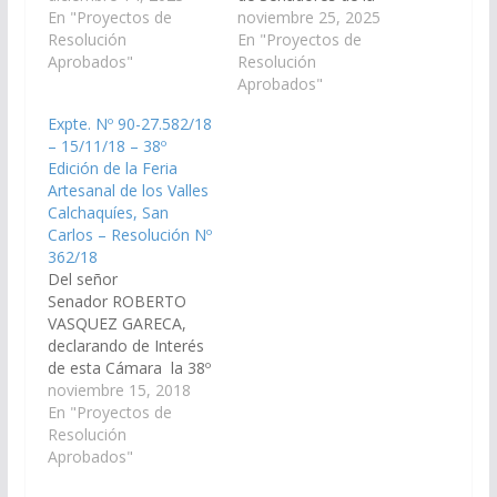
Edición de la Feria
En "Proyectos de
Provincia de Salta la
noviembre 25, 2025
Artesanal de los Valles
Resolución
45ª Edición de la FERIA
En "Proyectos de
Calchaquíes, a
Aprobados"
ARTESANAL DE LOS
Resolución
realizarse en fecha de
VALLES
Aprobados"
17 al 21 de enero de
CALCHAQUÍES, a
Expte. Nº 90-27.582/18
2024, en el municipio
realizarse en fecha de
– 15/11/18 – 38º
de San Carlos, donde
16 Y 27 de enero de
Edición de la Feria
se reúnen artesanos y
2026 en el municipio
Artesanal de los Valles
productores del…
de San Carlos, donde…
Calchaquíes, San
Carlos – Resolución Nº
362/18
Del señor
Senador ROBERTO
VASQUEZ GARECA,
declarando de Interés
de esta Cámara la 38º
Edición de la Feria
noviembre 15, 2018
Artesanal de los Valles
En "Proyectos de
Calchaquíes, a
Resolución
realizarse del 8 al 13
Aprobados"
de enero del 2.019 en