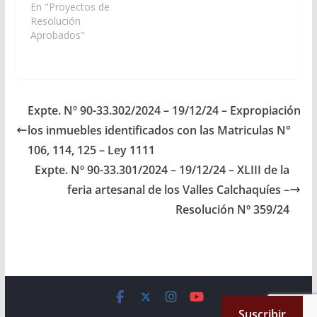
de los bombos” a
En "Proyectos de
realizarse en fecha 3
Resolución
de noviembre del
Aprobados"
corriente año en la
Plaza 4 de Noviembre,
Municipio de San
Carlos, cuyos
impulsores y
Expte. Nº 90-33.302/2024 – 19/12/24 – Expropiación
protagonistas son: el
los inmuebles identificados con las Matriculas N°
indio Froilan y Teresa
Castronuevo,…
106, 114, 125 – Ley 1111
Expte. Nº 90-33.301/2024 – 19/12/24 – XLIII de la
feria artesanal de los Valles Calchaquíes –
Resolución Nº 359/24
Copyright © 2026
Cámara de Senadores
. All rights reserved.
Suscribir