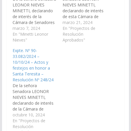
LEONOR NIEVES
NIEVES MINETTI,
MINETTI, declarando
declarando de interés
de interés de la
de esta Cámara de
Cámara de Senadores
Senadores todas las
marzo 21, 2024
todas las actividades
marzo 7, 2024
actividades y actos
En "Proyectos de
festejos y actos
En "Minetti Leonor
conmemorativos a
Resolución
conmemorativos a
Nieves"
realizarse en el marco
Aprobados"
realizarse en el marco
del Día Internacional
Expte. Nº 90-
del Día Internacional
del Síndrome de Down
33.082/2024 –
de la Mujer 2024, bajo
2024 bajo el lema
10/10/24 – Actos y
el lema: ¨Invertir en las
¨Nos Decidimos¨ que
festejos en honor a
mujeres: acelerar el
se celebra cada 21 de
Santa Teresita –
progreso¨instituido
marzo, especialmente
Resolución Nº 248/24
por las Naciones
aquellas acciones a
De la señora
Unidas, que se…
llevarse…
Senadora LEONOR
NIEVES MINETTI,
declarando de interés
de la Cámara de
Senadores los actos y
octubre 10, 2024
festejos en honor a
En "Proyectos de
Santa Teresita, a
Resolución