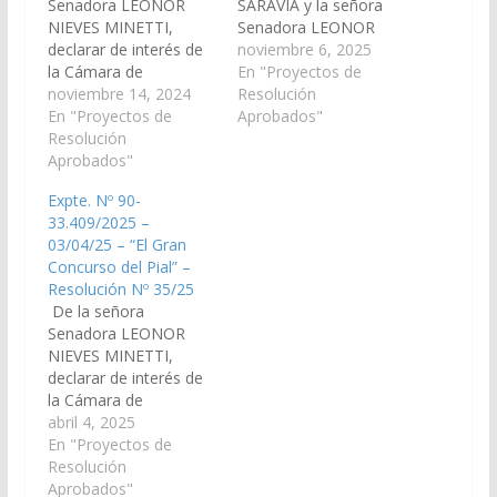
Senadora LEONOR
SARAVIA y la señora
NIEVES MINETTI,
Senadora LEONOR
declarar de interés de
NIEVES MINETTI,
noviembre 6, 2025
la Cámara de
declarar de interés de
En "Proyectos de
Senadores, el día de la
noviembre 14, 2024
la Cámara de
Resolución
Tradición y el 72°
En "Proyectos de
Senadores el 73°
Aprobados"
aniversario de la
Resolución
Aniversario de la
Agrupación de
Aprobados"
Agrupación de
gauchos “Coronel
Gauchos Vicente
Expte. Nº 90-
Vicente Torino de
Torino, con homenaje
33.409/2025 –
Rosario de Lerma”, a
a Ángela Vásquez y
03/04/25 – “El Gran
celebrarse el 17 de
elección de la mini
Concurso del Pial” –
noviembre en el
paisana a llevarse a
Resolución Nº 35/25
municipio del mismo
cabo el 10 de
De la señora
nombre. (Expte. Nº 90-
noviembre en la…
Senadora LEONOR
33.202/2024,…
NIEVES MINETTI,
declarar de interés de
la Cámara de
Senadores “El Gran
abril 4, 2025
Concurso del Pial”
En "Proyectos de
organizado por el
Resolución
Fortín 2 de Abril, a
Aprobados"