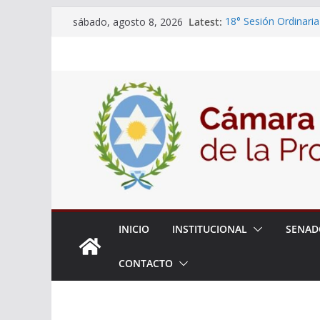
Skip
Latest:
18° Sesión Ordinaria
sábado, agosto 8, 2026
to
30/07/2026
El Senado trabaja en
content
estudiantes del ciber
Expte. N° 90-34.517
Roque
Expte. Nº 90-34.516
de Protección y Cont
INICIO
INSTITUCIONAL
SENAD
CONTACTO