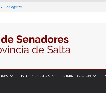
 – 6 de agosto
 un proyecto de ley para proteger a los
acoso y la violencia en las redes
/2026 – 06/08/26 – Fiesta patronal San
/2026 – 06/08/26 – Créase el Ente Salteño
rol Vegetal
ORES
INFO LEGISLATIVA
ADMINISTRACIÓN
P