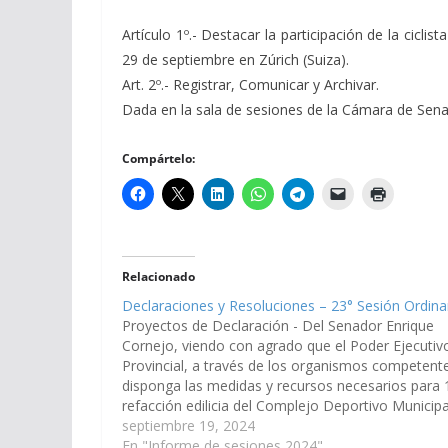
Artículo 1º.- Destacar la participación de la cic
29 de septiembre en Zúrich (Suiza).
Art. 2º.- Registrar, Comunicar y Archivar.
Dada en la sala de sesiones de la Cámara de Senado
Compártelo:
Relacionado
Declaraciones y Resoluciones – 23° Sesión Ordina
Proyectos de Declaración - Del Senador Enrique
Cornejo, viendo con agrado que el Poder Ejecutiv
Provincial, a través de los organismos competent
disponga las medidas y recursos necesarios para 
refacción edilicia del Complejo Deportivo Municipa
Bartolomé Minetti, de la localidad El Bordo,
septiembre 19, 2024
departamento General Güemes incluyendo
En "Informe de sesiones 2024"