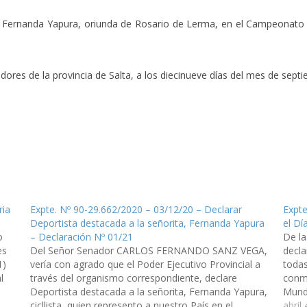
lista Fernanda Yapura, oriunda de Rosario de Lerma, en el Campeonato 
res de la provincia de Salta, a los diecinueve días del mes de septi
ria
Expte. Nº 90-29.662/2020 – 03/12/20 – Declarar
Expte
Deportista destacada a la señorita, Fernanda Yapura
el Dí
o
– Declaración Nº 01/21
De l
es
Del Señor Senador CARLOS FERNANDO SANZ VEGA,
decla
1)
vería con agrado que el Poder Ejecutivo Provincial a
todas
l
través del organismo correspondiente, declare
conme
Deportista destacada a la señorita, Fernanda Yapura,
Mundi
cicllista, quien represento a nuestro País en el
Derec
abril