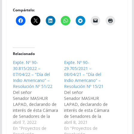
Compártelo:
Relacionado
Expte. Nº 90-
Expte. Nº 90-
30.815/2022 –
29.705/2021 –
07/04/22 – “Día del
08/04/21 – “Día del
Indio Americano” –
Indio Americano” –
Resolución Nº 51/22
Resolución Nº 15/21
Del señor
Del señor
Senador MASHUR
Senador MASHUR
LAPAD, declarando de
LAPAD, declarando de
interés de ésta Cámara
interés de esta Cámara
de Senadores de la
de Senadores de la
Provincia de Salta, el
abril 7, 2022
Provincia de Salta, el
abril 8, 2021
“Día del Indio
En "Proyectos de
“Día del Indio
En "Proyectos de