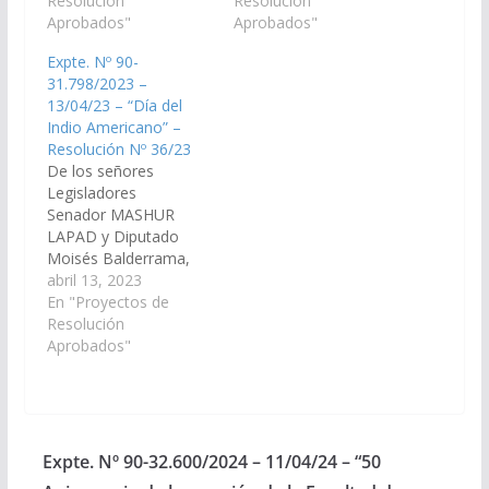
Americano” que se
Resolución
Americano” que se
Resolución
celebra el 19 de Abril
Aprobados"
celebra el 19 de Abril
Aprobados"
de 2022; adhiriendo a
de 2021; adhiriendo a
Expte. Nº 90-
la historia, derechos y
la historia, derechos y
31.798/2023 –
cultura de los Pueblos
cultura de los Pueblos
13/04/23 – “Día del
Originarios del
Originarios del
Indio Americano” –
Departamento de
Departamento de
Resolución Nº 36/23
Rivadavia y de toda la
Rivadavia y de toda la
De los señores
Provincia…
Provincia…
Legisladores
Senador MASHUR
LAPAD y Diputado
Moisés Balderrama,
declarando de interés
abril 13, 2023
de esta Cámara de
En "Proyectos de
Senadores el “Día del
Resolución
Indio Americano” que
Aprobados"
se celebra el 19 de
abril de 2023;
adhiriendo a la historia,
derechos y cultura de
los Pueblos Originarios
Expte. Nº 90-32.600/2024 – 11/04/24 – “50
del Departamento de