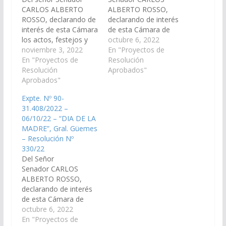
CARLOS ALBERTO
ALBERTO ROSSO,
ROSSO, declarando de
declarando de interés
interés de esta Cámara
de esta Cámara de
los actos, festejos y
Senadores, las actos,
octubre 6, 2022
actividades en el
noviembre 3, 2022
festejos y actividades
En "Proyectos de
marco de
En "Proyectos de
en el marco de
Resolución
conmemorarse el “Día
Resolución
conmemorarse el “DIA
Aprobados"
de la Tradición”, que se
Aprobados"
DE LA MADRE”, el
realizan el 10 de
próximo 3er. Domingo
Expte. Nº 90-
noviembre de cada
de Octubre de 2022 en
31.408/2022 –
año, fecha elegida
el territorio argentino
06/10/22 – “DIA DE LA
para celebrar el
especialmente aquellas
MADRE”, Gral. Güemes
nacimiento del poeta
actividades
– Resolución Nº
argentino José
organizadas por
330/22
Hernández, autor de…
intermedio de las
Del Señor
áreas sociales…
Senador CARLOS
ALBERTO ROSSO,
declarando de interés
de esta Cámara de
Senadores, las actos,
octubre 6, 2022
festejos y actividades
En "Proyectos de