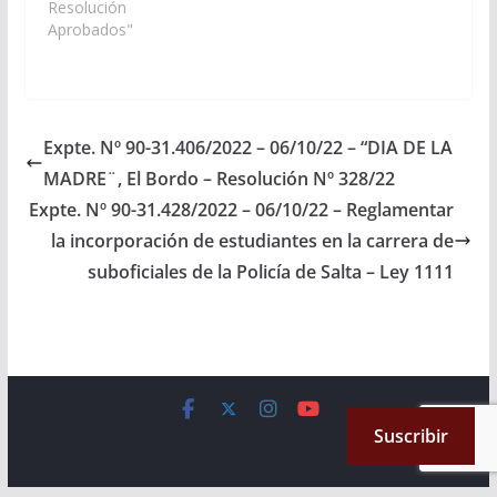
en el marco de
Resolución
conmemorarse el “DIA
Aprobados"
DE LA MADRE”, el
próximo 3er. Domingo
de Octubre de 2022 en
el territorio argentino.
Especialmente aquellas
Expte. Nº 90-31.406/2022 – 06/10/22 – “DIA DE LA
actividades
MADRE¨, El Bordo – Resolución Nº 328/22
organizadas por
intermedio de las
Expte. Nº 90-31.428/2022 – 06/10/22 – Reglamentar
áreas sociales…
la incorporación de estudiantes en la carrera de
suboficiales de la Policía de Salta – Ley 1111
Copyright © 2026
Cámara de Senadores
. All rights reserved.
Suscribir
Theme:
ColorMag
by ThemeGrill. Powered by
WordPress
.